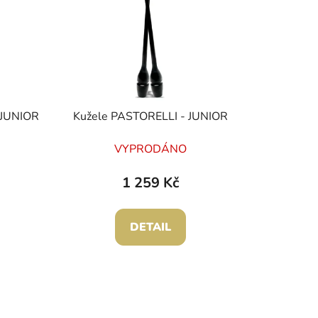
p
r
o
d
u
k
 JUNIOR
Kužele PASTORELLI - JUNIOR
t
ů
VYPRODÁNO
1 259 Kč
DETAIL