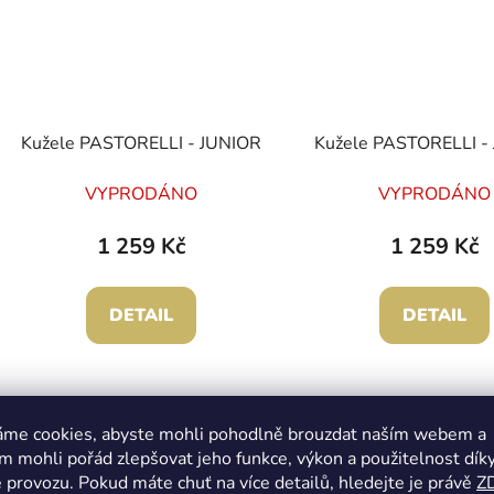
Kužele PASTORELLI - JUNIOR
Kužele PASTORELLI -
VYPRODÁNO
VYPRODÁNO
1 259 Kč
1 259 Kč
DETAIL
DETAIL
áme cookies, abyste mohli pohodlně brouzdat naším webem a
 mohli pořád zlepšovat jeho funkce, výkon a použitelnost dík
 provozu. Pokud máte chuť na více detailů, hledejte je právě
Z