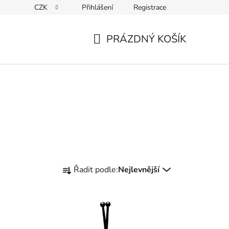
CZK
Přihlášení
Registrace
PRÁZDNÝ KOŠÍK
NÁKUPNÍ
KOŠÍK
Ř
Řadit podle:
Nejlevnější
a
z
e
n
í