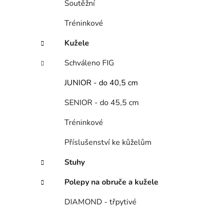
Soutěžní
i
p
a
Tréninkové
n
Kužele
e
l
Schváleno FIG
JUNIOR - do 40,5 cm
SENIOR - do 45,5 cm
Tréninkové
Příslušenství ke kůželům
Stuhy
Polepy na obruče a kužele
DIAMOND - třpytivé