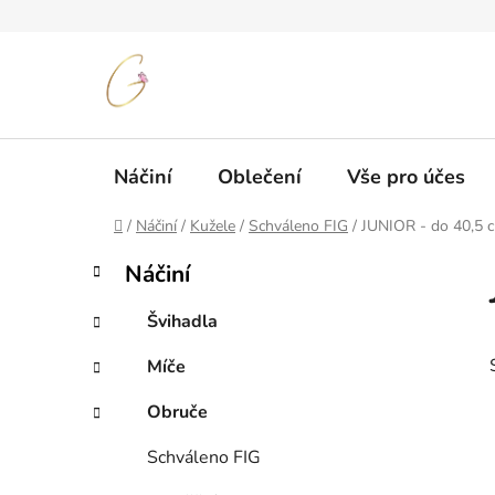
Přejít
na
obsah
Náčiní
Oblečení
Vše pro účes
Domů
/
Náčiní
/
Kužele
/
Schváleno FIG
/
JUNIOR - do 40,5 
P
K
Přeskočit
Náčiní
a
kategorie
o
t
s
Švihadla
e
t
g
Míče
r
o
a
r
Obruče
i
n
e
n
Schváleno FIG
í