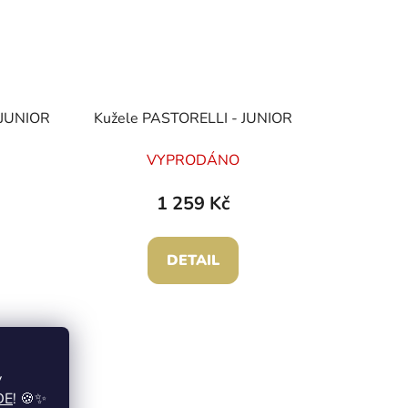
 JUNIOR
Kužele PASTORELLI - JUNIOR
VYPRODÁNO
1 259 Kč
DETAIL
y
DE
! 🍪✨