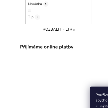
Novinka
1
Tip
0
ROZBALIT FILTR
Přijímáme online platby
Použív
abychom
analýze