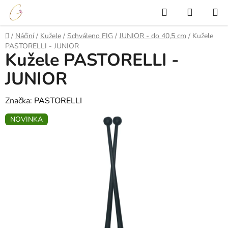
Přejít
Hledat
NÁKUP
na
KOŠÍK
obsah
Domů
/
Náčiní
/
Kužele
/
Schváleno FIG
/
JUNIOR - do 40,5 cm
/
Kužele
PASTORELLI - JUNIOR
Kužele PASTORELLI -
JUNIOR
Značka:
PASTORELLI
NOVINKA