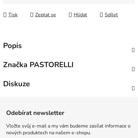
Měrná cena:
Tisk
Zeptat se
Hlídat
Sdílet
Popis
Značka
PASTORELLI
Diskuze
Z
á
Odebírat newsletter
p
a
Vložte svůj e-mail a my vám budeme zasílat informace o
t
nových produktech na našem e-shopu.