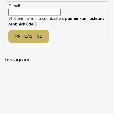
í
E-mail
Vložením e-mailu souhlasíte s
podmínkami ochrany
osobních údajů
PŘIHLÁSIT SE
Instagram