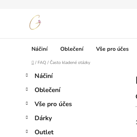
Přejít
na
obsah
Náčiní
Oblečení
Vše pro účes
Domů
/
FAQ / Často kladené otázky
P
K
Přeskočit
Náčiní
a
kategorie
o
t
s
Oblečení
e
t
g
r
Vše pro účes
o
a
r
Dárky
i
n
e
n
Outlet
í