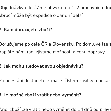
Objednávky odesíláme obvykle do 1–2 pracovních dnů
obručí může být expedice o pár dní delší.
7. Kam doručujete zboží?
Doručujeme po celé ČR a Slovensku. Po domluvě lze za
napište nám, rádi zjistíme možnosti a cenu dopravy.
8. Jak mohu sledovat svou objednávku?
Po odeslání dostanete e-mail s číslem zásilky a odka
9. Je možné zboží vrátit nebo vyměnit?
Ano, zboží lze vrátit nebo vyměnit do 14 dnů od přev