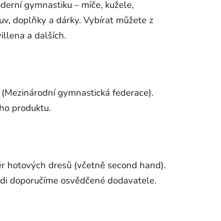
derní gymnastiku – míče, kužele,
buv, doplňky a dárky. Vybírat můžete z
illena a dalších.
G (Mezinárodní gymnastická federace).
ího produktu.
ěr hotových dresů (včetně second hand).
rádi doporučíme osvědčené dodavatele.