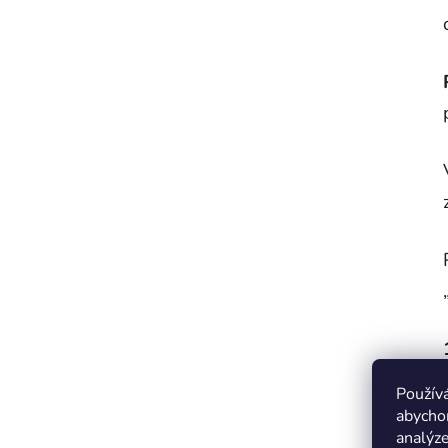
Použív
abychom
analýze