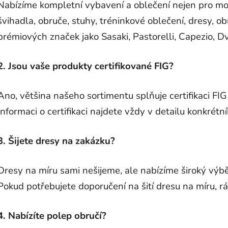
Nabízíme kompletní vybavení a oblečení nejen pro mo
švihadla, obruče, stuhy, tréninkové oblečení, dresy, o
prémiových značek jako Sasaki, Pastorelli, Capezio, Dv
2. Jsou vaše produkty certifikované FIG?
Ano, většina našeho sortimentu splňuje certifikaci FI
Informaci o certifikaci najdete vždy v detailu konkrétn
3. Šijete dresy na zakázku?
Dresy na míru sami nešijeme, ale nabízíme široký výb
Pokud potřebujete doporučení na šití dresu na míru, 
4. Nabízíte polep obručí?