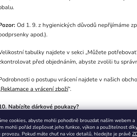
obalu.
Pozor:
Od 1. 9. z hygienických důvodů nepřijímáme zpě
podprsenky apod.).
Velikostní tabulky najdete v sekci „Můžete potřebov
zkontrolovat před objednáním, abyste zvolili tu správn
Podrobnosti o postupu vrácení najdete v našich obch
„
Reklamace a vrácení zboží
“.
10. Nabízíte dárkové poukazy?
áme cookies, abyste mohli pohodlně brouzdat naším webem a
Ano,
dárkové poukazy
v různých hodnotách najdete v
 mohli pořád zlepšovat jeho funkce, výkon a použitelnost dík
jinou částku, napište nám – upravíme jej na míru.
 provozu. Pokud máte chuť na více detailů, hledejte je právě
Z