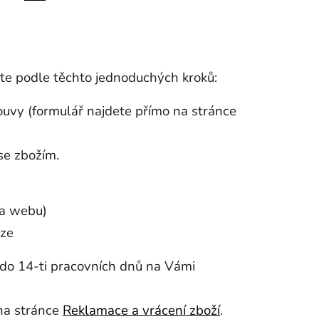
jte podle těchto jednoduchých kroků:
ouvy (formulář najdete přímo na stránce
 se zbožím.
na webu)
aze
 do 14-ti pracovních dnů na Vámi
na stránce
Reklamace a vrácení zboží
.