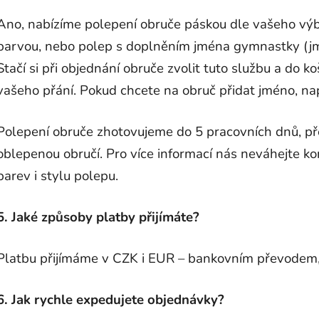
Ano, nabízíme polepení obruče páskou dle vašeho výbě
barvou, nebo polep s doplněním jména gymnastky (jmé
Stačí si při objednání obruče zvolit tuto službu a do k
vašeho přání. Pokud chcete na obruč přidat jméno, na
Polepení obruče zhotovujeme do 5 pracovních dnů, p
oblepenou obručí. Pro více informací nás neváhejte k
barev i stylu polepu.
5. Jaké způsoby platby přijímáte?
Platbu přijímáme v CZK i EUR – bankovním převodem, 
6. Jak rychle expedujete objednávky?