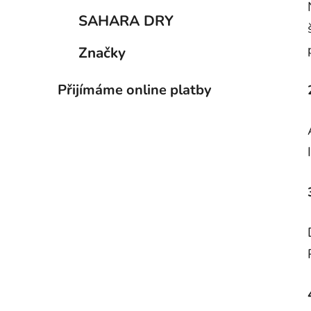
p
SAHARA DRY
a
n
Značky
e
l
Přijímáme online platby