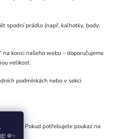
t spodní prádlo (např. kalhotky, body,
at“ na konci našeho webu – doporučujeme
ou velikost.
odních podmínkách nebo v sekci
 e-shopu. Pokud potřebujete poukaz na
y
DE
! 🍪✨