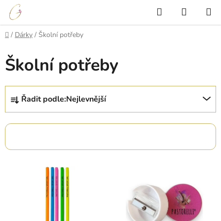
Přejít
Hledat
NÁKUP
na
KOŠÍK
obsah
Domů
/
Dárky
/
Školní potřeby
Školní potřeby
Ř
Řadit podle:
Nejlevnější
a
z
e
OTEVŘÍT FILTR
n
í
V
p
ý
r
p
o
i
d
s
u