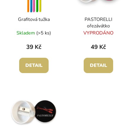
p
k
r
t
Grafitová tužka
PASTORELLI
o
ů
ořezávátko
d
Skladem
(>5 ks)
VYPRODÁNO
u
k
39 Kč
49 Kč
t
ů
DETAIL
DETAIL