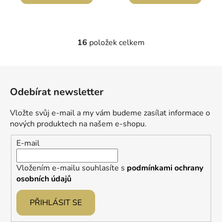
16
položek celkem
O
v
l
Z
á
á
d
Odebírat newsletter
p
a
a
c
Vložte svůj e-mail a my vám budeme zasílat informace o
t
í
nových produktech na našem e-shopu.
p
í
E-mail
r
v
k
Vložením e-mailu souhlasíte s
podmínkami ochrany
y
osobních údajů
v
ý
PŘIHLÁSIT SE
p
i