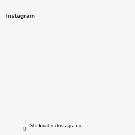
s
u
Instagram
Sledovat na Instagramu