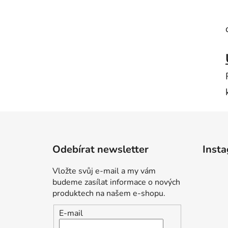
Z
á
Odebírat newsletter
Inst
p
a
Vložte svůj e-mail a my vám
t
budeme zasílat informace o nových
í
produktech na našem e-shopu.
E-mail