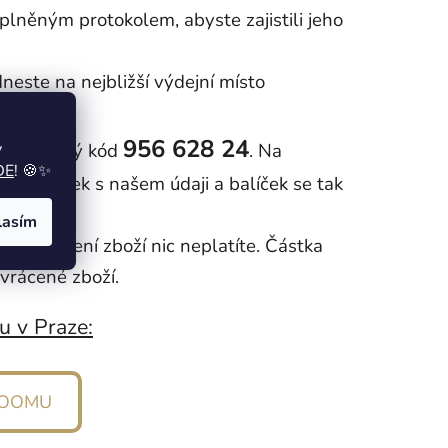
lněným protokolem, abyste zajistili jeho
neste na nejbližší výdejní místo
956 628 24
y
t vratkový kód
. Na
DE
! 🍪✨
ut štítek s našem údaji a balíček se tak
lasím
za vrácení zboží nic neplatíte. Částka
vrácené zboží.
 v Praze:
ROOMU