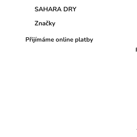
p
SAHARA DRY
a
n
Značky
e
l
Přijímáme online platby