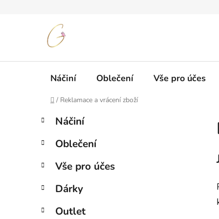
Přejít
na
obsah
Náčiní
Oblečení
Vše pro účes
Domů
/
Reklamace a vrácení zboží
P
K
Přeskočit
Náčiní
a
kategorie
o
t
s
Oblečení
e
t
g
r
Vše pro účes
o
a
r
Dárky
i
n
e
n
Outlet
í