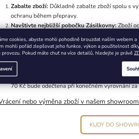
Zabalte zboží:
Důkladně zabalte zboží spolu s vyp
ochranu během přepravy.
Navštivte nejbližší pobočku Zásilkovny:
Zboží od
Zásilkovny (seznam poboček naleznete
ZDE
).
áme cookies, abyste mohli pohodlně brouzdat naším webem a
 mohli pořád zlepšovat jeho funkce, výkon a použitelnost dík
Označte balíček:
Na balíček nezapomeňte napsa
 provozu. Pokud máte chuť na více detailů, hledejte je právě
Z
pobočce Vám díky tomuto unikátnímu kódu vytiskno
vrátí k nám.
avení
Souh
Bez poplatků na pobočce:
Na pobočce Zásilkovny 
70 Kč bude odečtena při konečném vyrovnání za 
Vrácení nebo výměna zboží v našem showroomu
KUDY DO SHOW