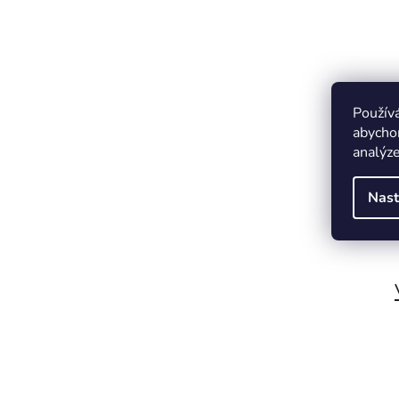
Použív
abychom
analýze
Nast