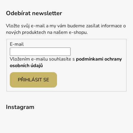
Z
c
n
á
í
í
Odebírat newsletter
p
p
r
a
Vložte svůj e-mail a my vám budeme zasílat informace o
v
t
nových produktech na našem e-shopu.
k
í
y
E-mail
v
ý
Vložením e-mailu souhlasíte s
podmínkami ochrany
p
osobních údajů
i
s
PŘIHLÁSIT SE
u
Instagram