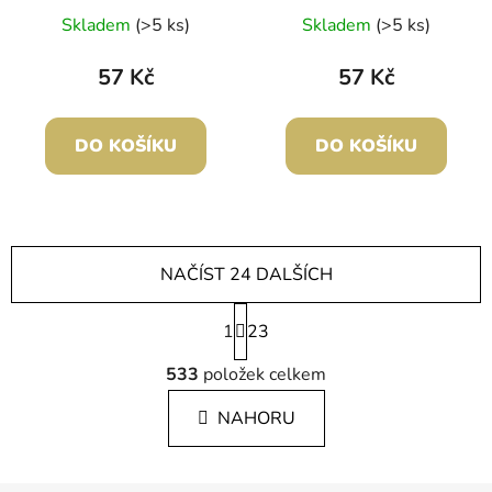
Skladem
(>5 ks)
Skladem
(>5 ks)
57 Kč
57 Kč
DO KOŠÍKU
DO KOŠÍKU
NAČÍST 24 DALŠÍCH
S
1
t
23
r
O
á
533
položek celkem
v
n
l
k
NAHORU
á
o
d
v
a
á