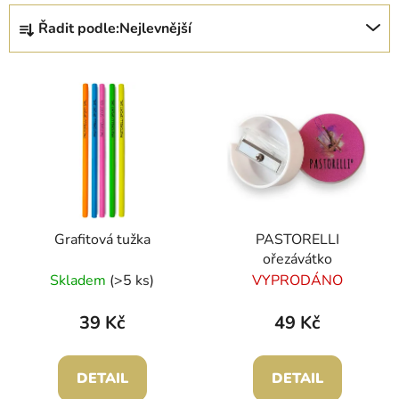
Ř
Řadit podle:
Nejlevnější
a
z
V
e
ý
n
p
í
i
p
s
r
p
o
r
d
Grafitová tužka
PASTORELLI
o
u
ořezávátko
d
k
Skladem
(>5 ks)
VYPRODÁNO
u
t
k
ů
39 Kč
49 Kč
t
ů
DETAIL
DETAIL