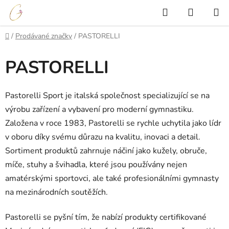
Přejít
Hledat
NÁKUP
na
KOŠÍK
obsah
Domů
/
Prodávané značky
/
PASTORELLI
PASTORELLI
Pastorelli Sport je italská společnost specializující se na
výrobu zařízení a vybavení pro moderní gymnastiku.
Založena v roce 1983, Pastorelli se rychle uchytila jako lídr
v oboru díky svému důrazu na kvalitu, inovaci a detail.
Sortiment produktů zahrnuje náčiní jako kužely, obruče,
míče, stuhy a švihadla, které jsou používány nejen
amatérskými sportovci, ale také profesionálními gymnasty
na mezinárodních soutěžích.
Pastorelli se pyšní tím, že nabízí produkty certifikované