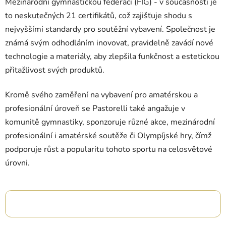
Mezinárodní gymnastickou federací (FIG) - v současnosti je
to neskutečných 21 certifikátů, což zajišťuje shodu s
nejvyššími standardy pro soutěžní vybavení. Společnost je
známá svým odhodláním inovovat, pravidelně zavádí nové
technologie a materiály, aby zlepšila funkčnost a estetickou
přitažlivost svých produktů.
Kromě svého zaměření na vybavení pro amatérskou a
profesionální úroveň se Pastorelli také angažuje v
komunitě gymnastiky, sponzoruje různé akce, mezinárodní
profesionální i amatérské soutěže či Olympíjské hry, čímž
podporuje růst a popularitu tohoto sportu na celosvětové
úrovni.
OTEVŘÍT FILTR