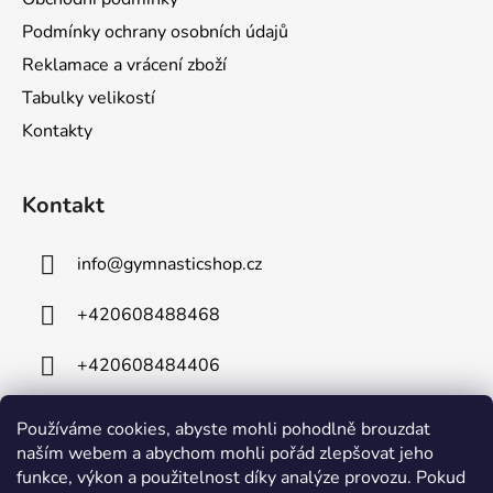
Podmínky ochrany osobních údajů
Reklamace a vrácení zboží
Tabulky velikostí
Kontakty
Kontakt
info
@
gymnasticshop.cz
+420608488468
+420608484406
Používáme cookies, abyste mohli pohodlně brouzdat
naším webem a abychom mohli pořád zlepšovat jeho
funkce, výkon a použitelnost díky analýze provozu. Pokud