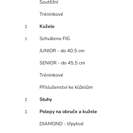
Soutěžní
i
p
a
Tréninkové
n
Kužele
e
l
Schváleno FIG
JUNIOR - do 40,5 cm
SENIOR - do 45,5 cm
Tréninkové
Příslušenství ke kůželům
Stuhy
Polepy na obruče a kužele
DIAMOND - třpytivé