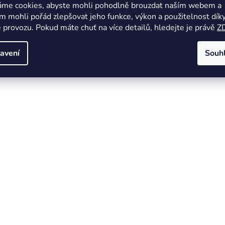
áme cookies, abyste mohli pohodlně brouzdat naším webem a
 mohli pořád zlepšovat jeho funkce, výkon a použitelnost dík
 provozu. Pokud máte chuť na více detailů, hledejte je právě
Z
avení
Souh