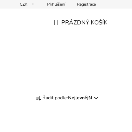
CZK
Přihlášení
Registrace
PRÁZDNÝ KOŠÍK
NÁKUPNÍ
KOŠÍK
Ř
Řadit podle:
Nejlevnější
a
z
e
n
í