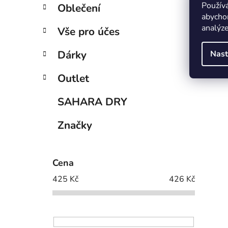
Použív
Oblečení
abychom
analýze
Vše pro účes
Dárky
Nast
Outlet
SAHARA DRY
Značky
Cena
425
Kč
426
Kč