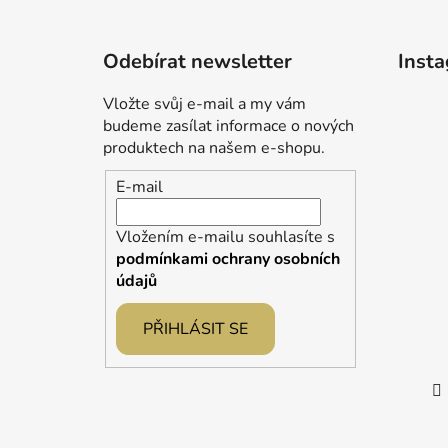
Z
á
Odebírat newsletter
Inst
p
a
Vložte svůj e-mail a my vám
t
budeme zasílat informace o nových
í
produktech na našem e-shopu.
E-mail
Vložením e-mailu souhlasíte s
podmínkami ochrany osobních
údajů
PŘIHLÁSIT SE