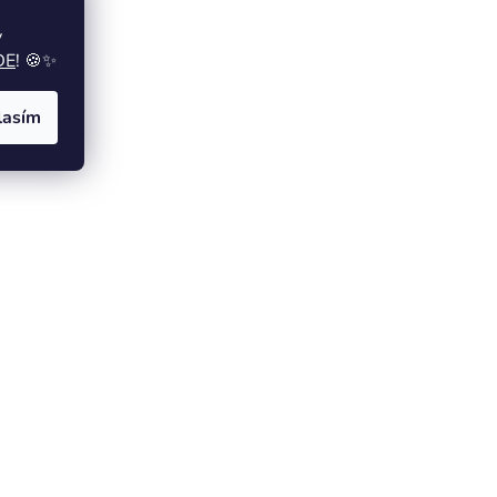
y
DE
! 🍪✨
lasím