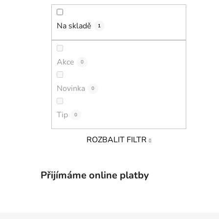
Na skladě
1
Akce
0
Novinka
0
Tip
0
ROZBALIT FILTR
Přijímáme online platby