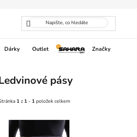
Dárky
Outlet
Značky
Ledvinové pásy
Stránka
1
z
1
-
1
položek celkem
V
ý
p