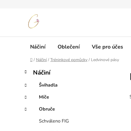
Přejít
na
obsah
Náčiní
Oblečení
Vše pro účes
Domů
/
Náčiní
/
Tréninkové pomůcky
/
Ledvinové pásy
P
K
Přeskočit
Náčiní
a
kategorie
o
t
s
Švihadla
e
t
g
Míče
r
o
a
r
Obruče
i
n
e
n
Schváleno FIG
í