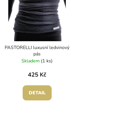
s
p
r
o
d
PASTORELLI luxusní ledvinový
u
pás
k
Skladem
(1 ks)
t
ů
425 Kč
DETAIL
O
v
l