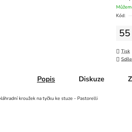
Můžeme
Kód:
55
Měrná
Tisk
Sdíle
Popis
Diskuze
Z
Náhradní kroužek na tyčku ke stuze - Pastorelli