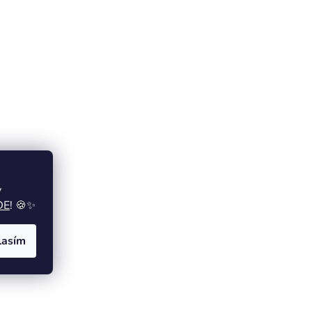
y
DE
! 🍪✨
lasím