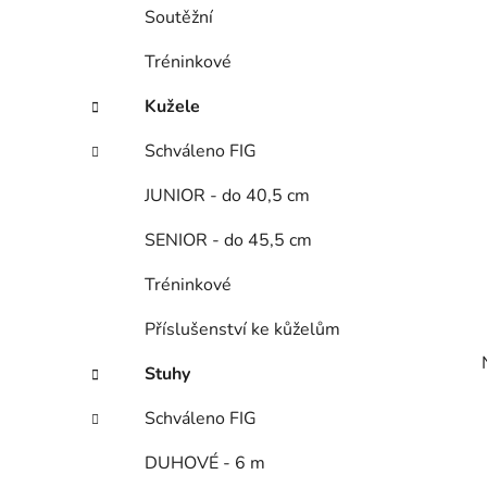
í
Soutěžní
p
a
Tréninkové
n
Kužele
e
l
Schváleno FIG
JUNIOR - do 40,5 cm
SENIOR - do 45,5 cm
Tréninkové
Příslušenství ke kůželům
Stuhy
Schváleno FIG
DUHOVÉ - 6 m