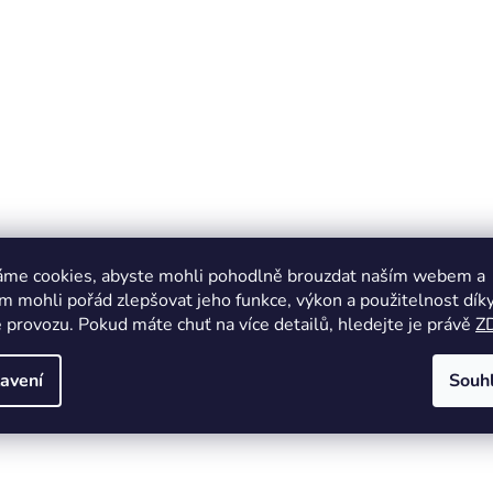
áme cookies, abyste mohli pohodlně brouzdat naším webem a
 mohli pořád zlepšovat jeho funkce, výkon a použitelnost dík
 provozu. Pokud máte chuť na více detailů, hledejte je právě
Z
avení
Souh