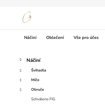
Přejít
na
obsah
Náčiní
Oblečení
Vše pro účes
P
K
Přeskočit
Náčiní
a
kategorie
o
t
s
Švihadla
e
t
g
Míče
r
o
a
r
Obruče
i
n
e
n
Schváleno FIG