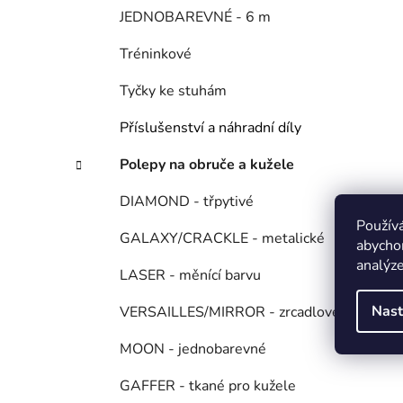
JEDNOBAREVNÉ - 6 m
Tréninkové
Tyčky ke stuhám
Příslušenství a náhradní díly
Polepy na obruče a kužele
DIAMOND - třpytivé
Použív
GALAXY/CRACKLE - metalické
abychom
analýze
LASER - měnící barvu
Nast
VERSAILLES/MIRROR - zrcadlové
MOON - jednobarevné
GAFFER - tkané pro kužele