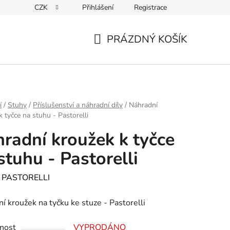
CZK
Přihlášení
Registrace
PRÁZDNÝ KOŠÍK
NÁKUPNÍ
KOŠÍK
í
/
Stuhy
/
Příslušenství a náhradní díly
/
Náhradní
k tyčce na stuhu - Pastorelli
radní kroužek k tyčce
stuhu - Pastorelli
:
PASTORELLI
í kroužek na tyčku ke stuze - Pastorelli
nost
VYPRODÁNO