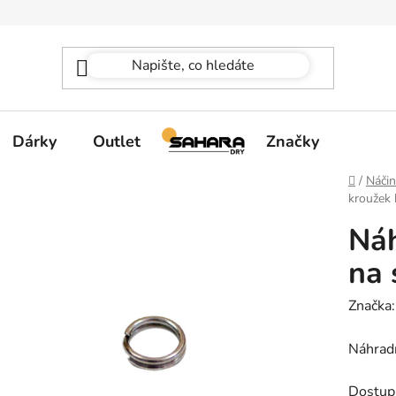
Dárky
Outlet
Značky
Domů
/
Náčin
kroužek 
Náh
na 
Značka
Náhradn
Dostup