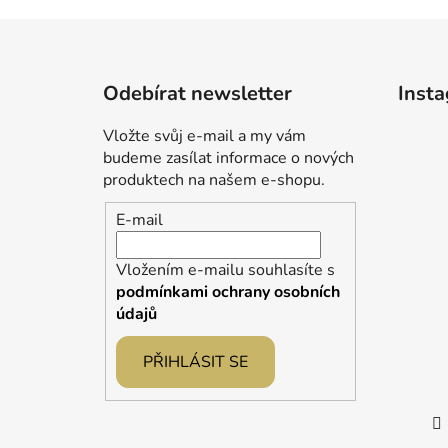
Z
á
Odebírat newsletter
Inst
p
a
Vložte svůj e-mail a my vám
t
budeme zasílat informace o nových
í
produktech na našem e-shopu.
E-mail
Vložením e-mailu souhlasíte s
podmínkami ochrany osobních
údajů
PŘIHLÁSIT SE