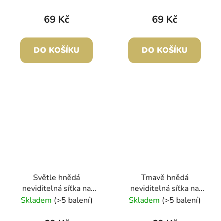
69 Kč
69 Kč
DO KOŠÍKU
DO KOŠÍKU
Světle hnědá
Tmavě hnědá
neviditelná síťka na
neviditelná síťka na
drdol - 4ks v balení
drdol - 4ks v balení
Skladem
(>5 balení)
Skladem
(>5 balení)