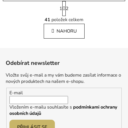
S
1
t
2
r
O
á
41
položek celkem
v
n
l
k
NAHORU
á
o
d
v
a
á
Z
c
n
á
í
í
Odebírat newsletter
p
p
r
a
Vložte svůj e-mail a my vám budeme zasílat informace o
v
t
nových produktech na našem e-shopu.
k
í
y
E-mail
v
ý
Vložením e-mailu souhlasíte s
podmínkami ochrany
p
osobních údajů
i
s
PŘIHLÁSIT SE