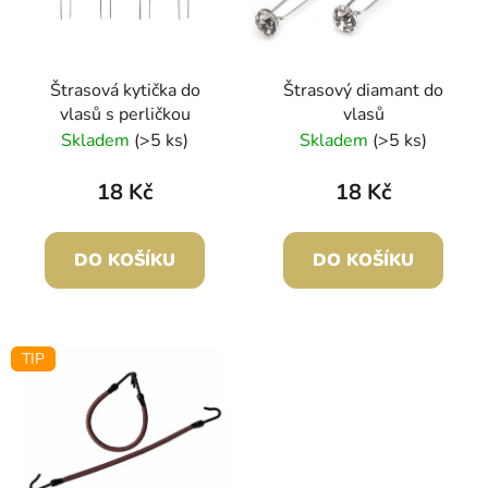
s
r
p
o
r
d
Štrasová kytička do
Štrasový diamant do
o
u
vlasů s perličkou
vlasů
d
k
Skladem
(>5 ks)
Skladem
(>5 ks)
u
t
k
ů
18 Kč
18 Kč
t
ů
DO KOŠÍKU
DO KOŠÍKU
TIP