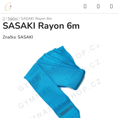
Přejít
Hledat
NÁKUP
na
KOŠÍK
obsah
Domů
/
Náčiní
/
SASAKI Rayon 6m
SASAKI Rayon 6m
Značka:
SASAKI