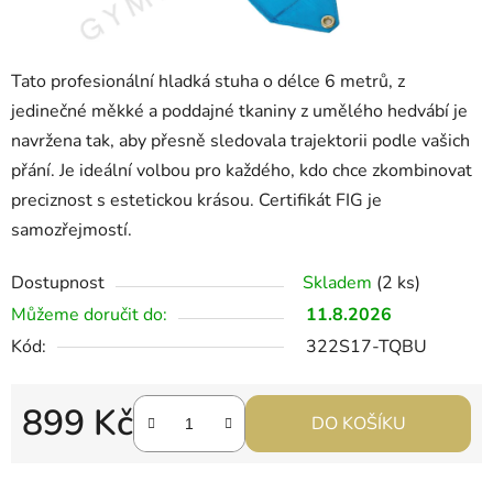
Tato profesionální hladká stuha o délce 6 metrů, z
jedinečné měkké a poddajné tkaniny z umělého hedvábí je
navržena tak, aby přesně sledovala trajektorii podle vašich
přání. Je ideální volbou pro každého, kdo chce zkombinovat
preciznost s estetickou krásou. Certifikát FIG je
samozřejmostí.
Dostupnost
Skladem
(2 ks)
Můžeme doručit do:
11.8.2026
Kód:
322S17-TQBU
899 Kč
DO KOŠÍKU
Měrná cena: