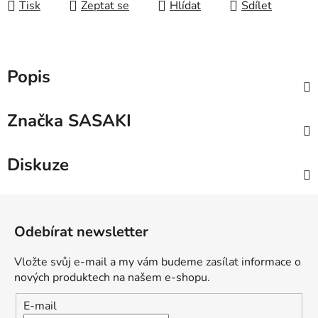
Tisk
Zeptat se
Hlídat
Sdílet
Popis
Značka
SASAKI
Diskuze
Z
á
Odebírat newsletter
p
a
Vložte svůj e-mail a my vám budeme zasílat informace o
t
nových produktech na našem e-shopu.
í
E-mail