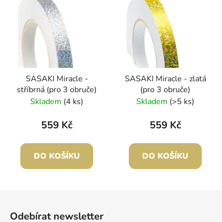
SASAKI Miracle -
SASAKI Miracle - zlatá
stříbrná (pro 3 obruče)
(pro 3 obruče)
Skladem
(4 ks)
Skladem
(>5 ks)
559 Kč
559 Kč
DO KOŠÍKU
DO KOŠÍKU
Z
á
Odebírat newsletter
p