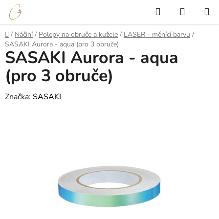
Přejít
Hledat
NÁKUP
na
KOŠÍK
obsah
Domů
/
Náčiní
/
Polepy na obruče a kužele
/
LASER - měnící barvu
/
SASAKI Aurora - aqua (pro 3 obruče)
SASAKI Aurora - aqua
(pro 3 obruče)
Značka:
SASAKI