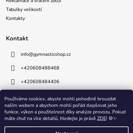
Reklamace a vrácení zboží
Tabulky velikostí
Kontakty
Kontakt
info
@
gymnasticshop.cz
+420608488468
+420608484406
Používáme cookies, abyste mohli pohodlně brouzdat
naším webem a abychom mohli pořád zlepšovat jeho
funkce, výkon a použitelnost díky analýze provozu. Pokud
máte chuť na více detailů, hledejte je právě
ZDE
! 🍪✨
⚠️ Technické komplikace⚠️ Z důvodu technických problémů je mimo