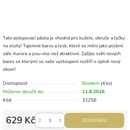
Tato polepovací páska je vhodná pro kužele, obruče a tyčky
na stuhy! Tajemné barvy a lesk, které se mění jako polární
záře Aurora a jsou více než atraktivní. Zažijte svět nových
barev se kterými se vaše vystoupení rozšíří o úplně nový
obzor!
Dostupnost
Skladem
(4 ks)
Můžeme doručit do:
11.8.2026
Kód:
322S6
629 Kč
DO KOŠÍKU
Měrná cena: