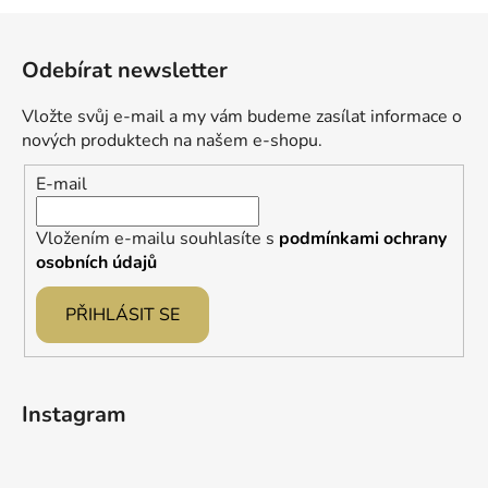
Z
á
Odebírat newsletter
p
a
Vložte svůj e-mail a my vám budeme zasílat informace o
t
nových produktech na našem e-shopu.
í
E-mail
Vložením e-mailu souhlasíte s
podmínkami ochrany
osobních údajů
PŘIHLÁSIT SE
Instagram