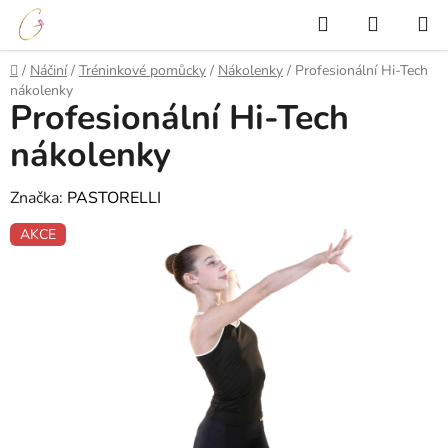
Přejít
Hledat
NÁKUP
na
KOŠÍK
obsah
Domů
/
Náčiní
/
Tréninkové pomůcky
/
Nákolenky
/
Profesionální Hi-Tech
nákolenky
Profesionální Hi-Tech
nákolenky
Značka:
PASTORELLI
AKCE