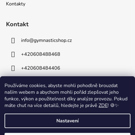
Kontakty
Kontakt
info
@
gymnasticshop.cz
+420608488468
+420608484406
Používáme cookies, abyste mohli pohodlně brouzdat
naším webem a abychom mohli pořád zlepšovat jeho
funkce, výkon a použitelnost díky analýze provozu. Pokud
máte chuť na více detailů, hledejte je právě
ZDE
! 🍪✨
⚠️ Technické komplikace⚠️ Z důvodu technických problémů je mimo
Nastavení
provoz naše telefonní linka. Na odstranění závady intenzivně
pracujeme a omlouváme se za případné komplikace. V případě
potřeby nás prosím kontaktujte e-mailem na: