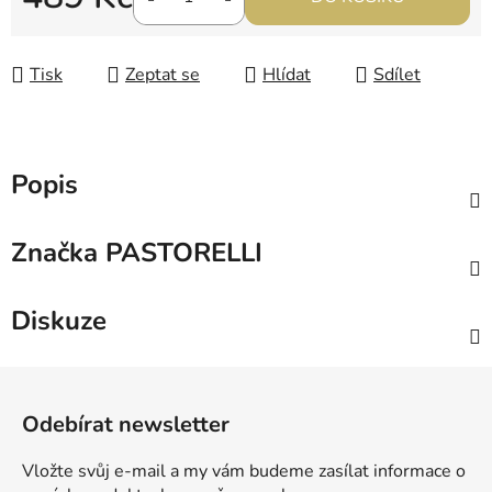
Měrná cena:
Tisk
Zeptat se
Hlídat
Sdílet
Popis
Značka
PASTORELLI
Diskuze
Z
á
Odebírat newsletter
p
a
Vložte svůj e-mail a my vám budeme zasílat informace o