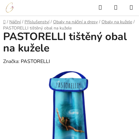
Přejít
Hledat
NÁKUP
na
KOŠÍK
obsah
Domů
/
Náčiní
/
Příslušenství
/
Obaly na náčiní a dresy
/
Obaly na kužele
/
PASTORELLI tištěný obal na kužele
PASTORELLI tištěný obal
na kužele
Značka:
PASTORELLI