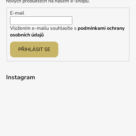
t
nových produktech na našem e-shopu.
í
E-mail
Vložením e-mailu souhlasíte s
podmínkami ochrany
osobních údajů
PŘIHLÁSIT SE
Instagram