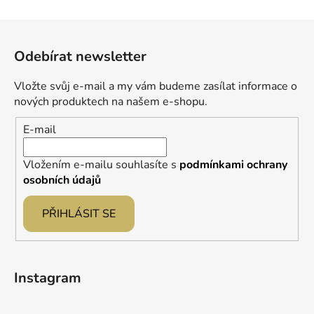
Z
á
Odebírat newsletter
p
a
Vložte svůj e-mail a my vám budeme zasílat informace o
t
nových produktech na našem e-shopu.
í
E-mail
Vložením e-mailu souhlasíte s
podmínkami ochrany
osobních údajů
PŘIHLÁSIT SE
Instagram