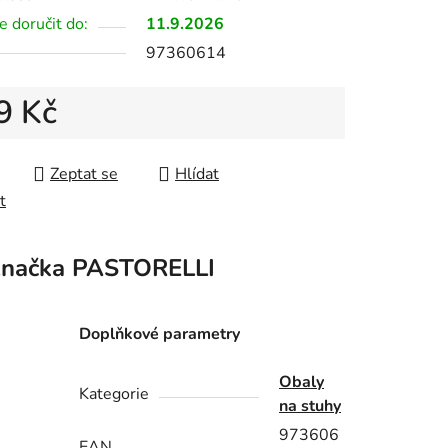
 doručit do:
11.9.2026
97360614
9 Kč
 cena:
Zeptat se
Hlídat
t
načka
PASTORELLI
Doplňkové parametry
Obaly
Kategorie
na stuhy
973606
EAN