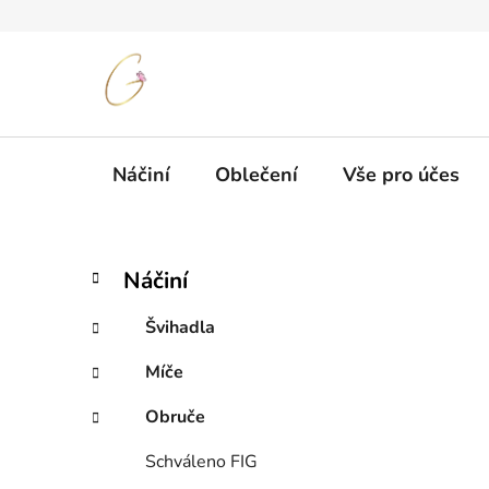
Přejít
na
obsah
Náčiní
Oblečení
Vše pro účes
P
K
Přeskočit
Náčiní
a
kategorie
o
t
s
Švihadla
e
t
g
Míče
r
o
a
r
Obruče
i
n
e
n
Schváleno FIG