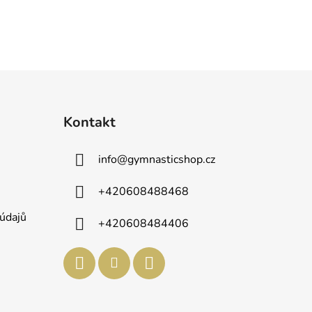
Kontakt
info
@
gymnasticshop.cz
+420608488468
údajů
+420608484406