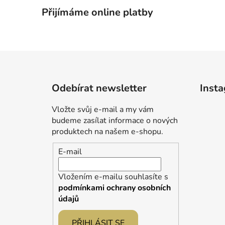
Přijímáme online platby
Z
á
Odebírat newsletter
Inst
p
a
Vložte svůj e-mail a my vám
t
budeme zasílat informace o nových
í
produktech na našem e-shopu.
E-mail
Vložením e-mailu souhlasíte s
podmínkami ochrany osobních
údajů
PŘIHLÁSIT SE