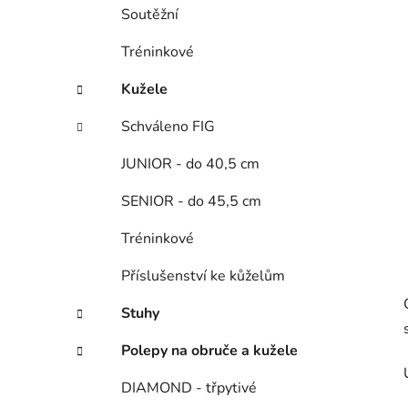
í
Soutěžní
p
a
Tréninkové
n
Kužele
e
l
Schváleno FIG
JUNIOR - do 40,5 cm
SENIOR - do 45,5 cm
Tréninkové
Příslušenství ke kůželům
Stuhy
Polepy na obruče a kužele
DIAMOND - třpytivé