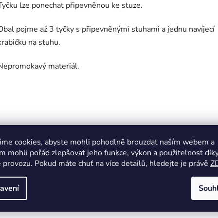
Tyčku lze ponechat připevněnou ke stuze.
Obal pojme až 3 tyčky s připevněnými stuhami a jednu navíjecí
krabičku na stuhu.
Nepromokavý materiál.
áme cookies, abyste mohli pohodlně brouzdat naším webem a
 mohli pořád zlepšovat jeho funkce, výkon a použitelnost dík
 provozu. Pokud máte chuť na více detailů, hledejte je právě
Z
avení
Souh