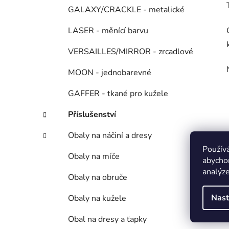
GALAXY/CRACKLE - metalické
LASER - měnící barvu
VERSAILLES/MIRROR - zrcadlové
MOON - jednobarevné
GAFFER - tkané pro kužele
Příslušenství
Obaly na náčiní a dresy
Použív
Obaly na míče
abychom
analýze
Obaly na obruče
Nast
Obaly na kužele
Obal na dresy a ťapky