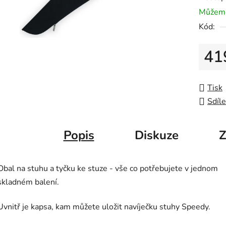
Můžeme
Kód:
41
Měrná
Tisk
Sdíle
Popis
Diskuze
Z
Obal na stuhu a tyčku ke stuze - vše co potřebujete v jednom
skladném balení.
Uvnitř je kapsa, kam můžete uložit navíječku stuhy Speedy.