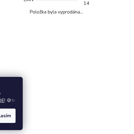
14
Položka byla vyprodána…
y
DE
! 🍪✨
lasím