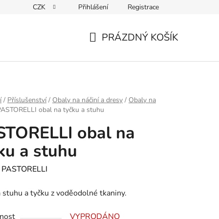
CZK
Přihlášení
Registrace
PRÁZDNÝ KOŠÍK
NÁKUPNÍ
KOŠÍK
í
/
Příslušenství
/
Obaly na náčiní a dresy
/
Obaly na
ASTORELLI obal na tyčku a stuhu
STORELLI obal na
ku a stuhu
:
PASTORELLI
 stuhu a tyčku z voděodolné tkaniny.
nost
VYPRODÁNO