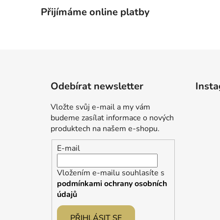
Přijímáme online platby
Z
á
Odebírat newsletter
Inst
p
a
Vložte svůj e-mail a my vám
t
budeme zasílat informace o nových
í
produktech na našem e-shopu.
E-mail
Vložením e-mailu souhlasíte s
podmínkami ochrany osobních
údajů
PŘIHLÁSIT SE