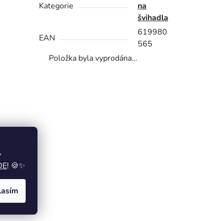
Kategorie
na
švihadla
619980
EAN
565
Položka byla vyprodána…
y
DE
! 🍪✨
lasím