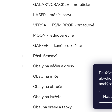
GALAXY/CRACKLE - metalické
LASER - měnící barvu
VERSAILLES/MIRROR - zrcadlové
MOON - jednobarevné
GAFFER - tkané pro kužele
Příslušenství
Obaly na náčiní a dresy
Použív
Obaly na míče
abychom
analýze
Obaly na obruče
Nast
Obaly na kužele
Obal na dresy a ťapky