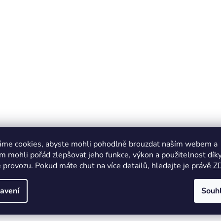
áme cookies, abyste mohli pohodlně brouzdat naším webem a
 mohli pořád zlepšovat jeho funkce, výkon a použitelnost dík
 provozu. Pokud máte chuť na více detailů, hledejte je právě
Z
avení
Souh