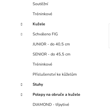
í
Soutěžní
p
a
Tréninkové
n
Kužele
e
l
Schváleno FIG
JUNIOR - do 40,5 cm
SENIOR - do 45,5 cm
Tréninkové
Příslušenství ke kůželům
Stuhy
Polepy na obruče a kužele
DIAMOND - třpytivé