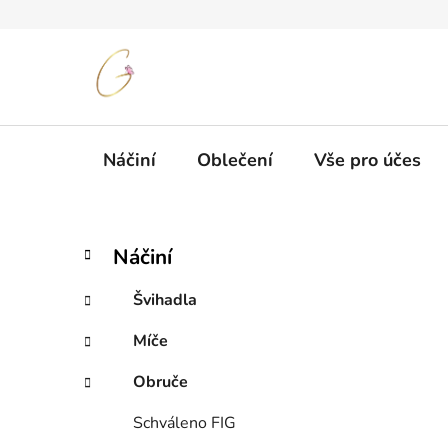
Přejít
na
obsah
Náčiní
Oblečení
Vše pro účes
P
K
Přeskočit
Náčiní
a
kategorie
o
t
s
Švihadla
e
t
g
Míče
r
o
a
r
Obruče
i
n
e
n
Schváleno FIG