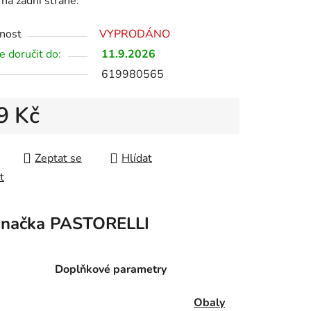
na zadní straně.
nost
VYPRODÁNO
 doručit do:
11.9.2026
619980565
9 Kč
 cena:
Zeptat se
Hlídat
t
načka
PASTORELLI
Doplňkové parametry
Obaly