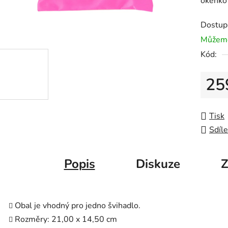
okénko 
Dostup
Můžeme
Kód:
25
Měrná
Tisk
Sdíle
Popis
Diskuze
Z
Obal je vhodný pro jedno švihadlo.
Rozměry: 21,00 x 14,50 cm