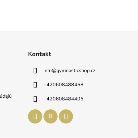
Kontakt
info
@
gymnasticshop.cz
+420608488468
údajů
+420608484406