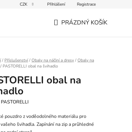
CZK
Přihlášení
Registrace
PRÁZDNÝ KOŠÍK
NÁKUPNÍ
KOŠÍK
í
/
Příslušenství
/
Obaly na náčiní a dresy
/
Obaly na
/
PASTORELLI obal na švihadlo
STORELLI obal na
hadlo
:
PASTORELLI
ké pouzdro z voděodolného materiálu pro
 vašeho švihadla. Zapínání na zip a průhledné