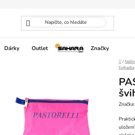
Dárky
Outlet
Značky
Domů
/
Náčin
švihadla
PA
švi
Značka
Praktic
uložení