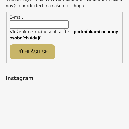
t
nových produktech na našem e-shopu.
í
E-mail
Vložením e-mailu souhlasíte s
podmínkami ochrany
osobních údajů
PŘIHLÁSIT SE
Instagram