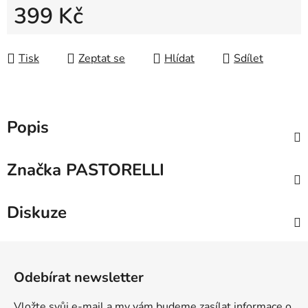
399 Kč
Měrná cena:
Tisk
Zeptat se
Hlídat
Sdílet
Popis
Značka
PASTORELLI
Diskuze
Z
á
Odebírat newsletter
p
a
Vložte svůj e-mail a my vám budeme zasílat informace o