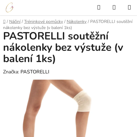
Přejít
Hledat
NÁKUP
na
KOŠÍK
obsah
Domů
/
Náčiní
/
Tréninkové pomůcky
/
Nákolenky
/
PASTORELLI soutěžní
nákolenky bez výstuže (v balení 1ks)
PASTORELLI soutěžní
nákolenky bez výstuže (v
balení 1ks)
Značka:
PASTORELLI