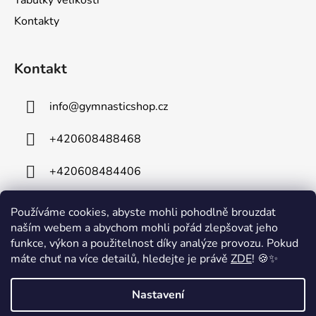
Kontakty
Kontakt
info
@
gymnasticshop.cz
+420608488468
+420608484406
Používáme cookies, abyste mohli pohodlně brouzdat
naším webem a abychom mohli pořád zlepšovat jeho
funkce, výkon a použitelnost díky analýze provozu. Pokud
máte chuť na více detailů, hledejte je právě
ZDE
! 🍪✨
⚠️ Technické komplikace⚠️ Z důvodu technických problémů je mimo
Nastavení
provoz naše telefonní linka. Na odstranění závady intenzivně
pracujeme a omlouváme se za případné komplikace. V případě