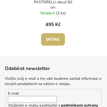
PASTORELLI obruč 60
cm
Skladem
(3 ks)
495 Kč
DETAIL
Z
á
Odebírat newsletter
p
a
Vložte svůj e-mail a my vám budeme zasílat informace o
t
nových produktech na našem e-shopu.
í
E-mail
Vložením e-mailu souhlasíte s
podmínkami ochrany