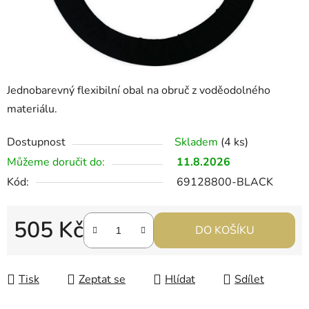
Jednobarevný flexibilní obal na obruč z voděodolného
materiálu.
Dostupnost
Skladem
(4 ks)
Můžeme doručit do:
11.8.2026
Kód:
69128800-BLACK
505 Kč
DO KOŠÍKU
Měrná cena:
Tisk
Zeptat se
Hlídat
Sdílet