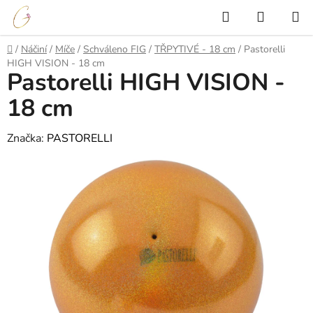
Přejít
Hledat
NÁKUP
na
KOŠÍK
obsah
Domů
/
Náčiní
/
Míče
/
Schváleno FIG
/
TŘPYTIVÉ - 18 cm
/
Pastorelli
HIGH VISION - 18 cm
Pastorelli HIGH VISION -
18 cm
Značka:
PASTORELLI