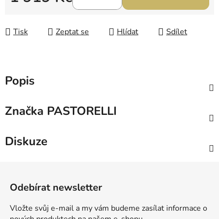
Měrná cena:
Tisk
Zeptat se
Hlídat
Sdílet
Popis
Značka
PASTORELLI
Diskuze
Z
á
Odebírat newsletter
p
a
Vložte svůj e-mail a my vám budeme zasílat informace o
t