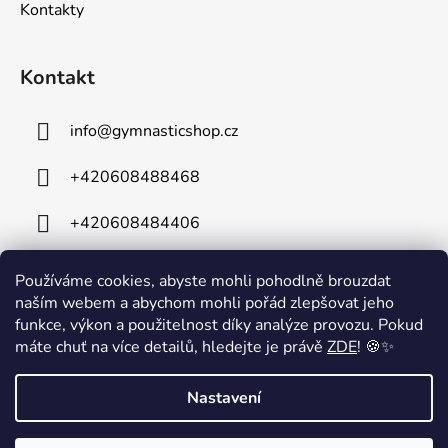
Kontakty
Kontakt
info
@
gymnasticshop.cz
+420608488468
+420608484406
Používáme cookies, abyste mohli pohodlně brouzdat
naším webem a abychom mohli pořád zlepšovat jeho
funkce, výkon a použitelnost díky analýze provozu. Pokud
máte chuť na více detailů, hledejte je právě
ZDE
! 🍪✨
⚠️ Technické komplikace⚠️ Z důvodu technických problémů je mimo
Nastavení
provoz naše telefonní linka. Na odstranění závady intenzivně
pracujeme a omlouváme se za případné komplikace. V případě
potřeby nás prosím kontaktujte e-mailem na: