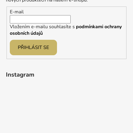
nových produktech na našem e-shopu.
í
E-mail
Vložením e-mailu souhlasíte s
podmínkami ochrany
osobních údajů
PŘIHLÁSIT SE
Instagram