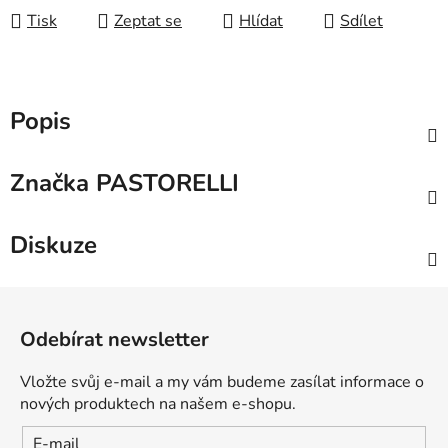
Tisk
Zeptat se
Hlídat
Sdílet
Popis
Značka
PASTORELLI
Diskuze
Z
á
Odebírat newsletter
p
a
Vložte svůj e-mail a my vám budeme zasílat informace o
t
nových produktech na našem e-shopu.
í
E-mail