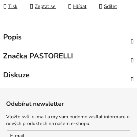
Tisk
Zeptat se
Hlídat
Sdílet
Popis
Značka
PASTORELLI
Diskuze
Z
á
Odebírat newsletter
p
a
Vložte svůj e-mail a my vám budeme zasílat informace o
t
nových produktech na našem e-shopu.
í
E-mail