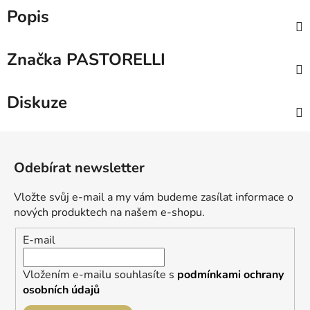
Popis
Značka
PASTORELLI
Diskuze
Z
á
Odebírat newsletter
p
a
Vložte svůj e-mail a my vám budeme zasílat informace o
t
nových produktech na našem e-shopu.
í
E-mail
Vložením e-mailu souhlasíte s
podmínkami ochrany
osobních údajů