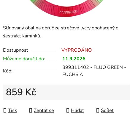
Stínovaný obal na obruč ze strečové lycry obohacený o
šestnáct kamínků.
Dostupnost
VYPRODÁNO
Můžeme doručit do:
11.9.2026
899311402 - FLUO GREEN -
Kód:
FUCHSIA
859 Kč
Měrná cena:
Tisk
Zeptat se
Hlídat
Sdílet