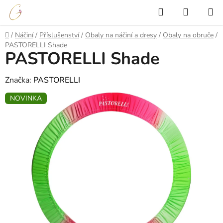
Přejít
Hledat
NÁKUP
na
KOŠÍK
obsah
Domů
/
Náčiní
/
Příslušenství
/
Obaly na náčiní a dresy
/
Obaly na obruče
/
PASTORELLI Shade
PASTORELLI Shade
Značka:
PASTORELLI
NOVINKA