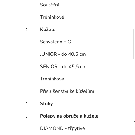
í
Soutěžní
p
a
Tréninkové
n
Kužele
e
l
Schváleno FIG
JUNIOR - do 40,5 cm
SENIOR - do 45,5 cm
Tréninkové
Příslušenství ke kůželům
Stuhy
Polepy na obruče a kužele
DIAMOND - třpytivé