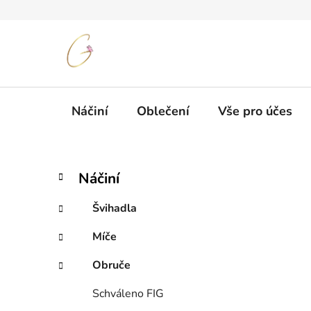
Přejít
na
obsah
Náčiní
Oblečení
Vše pro účes
P
K
Přeskočit
Náčiní
a
kategorie
o
t
s
Švihadla
e
t
g
Míče
r
o
a
r
Obruče
i
n
e
n
Schváleno FIG