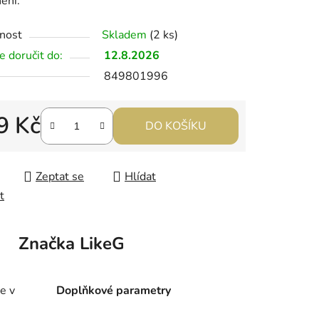
ění.
nost
Skladem
(2 ks)
 doručit do:
12.8.2026
849801996
9 Kč
DO KOŠÍKU
 cena:
Zeptat se
Hlídat
t
Značka
LikeG
e v
Doplňkové parametry