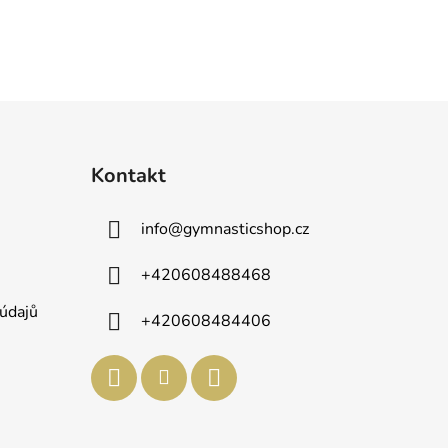
Kontakt
info
@
gymnasticshop.cz
+420608488468
údajů
+420608484406