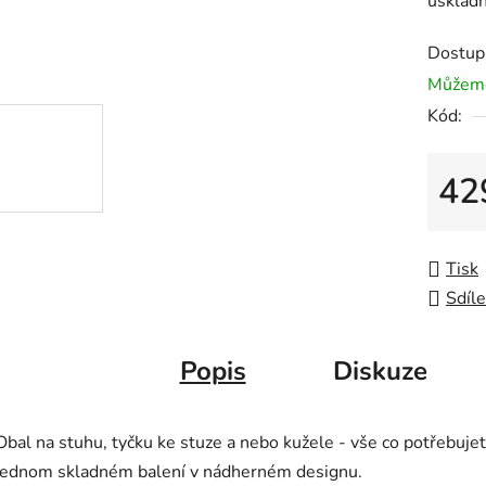
uskladn
Dostup
Můžeme
Kód:
42
Měrná
Tisk
Sdíle
Popis
Diskuze
Obal na stuhu, tyčku ke stuze a nebo kužele - vše co potřebujet
jednom skladném balení v nádherném designu.