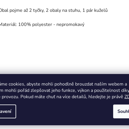
Obal pojme až 2 tyčky, 2 obaly na stuhu, 1 pár kuželů
Materiál: 100% polyester - nepromokavý
áme cookies, abyste mohli pohodlně brouzdat naším webem a
 mohli pořád zlepšovat jeho funkce, výkon a použitelnost dík
 provozu. Pokud máte chuť na více detailů, hledejte je právě
Z
avení
Souh