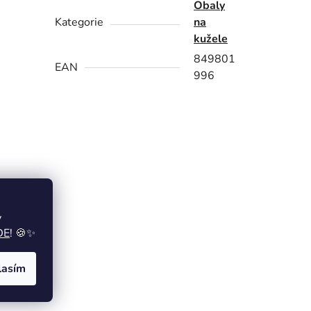
Obaly
Kategorie
na
kužele
849801
EAN
996
y
DE
! 🍪✨
lasím