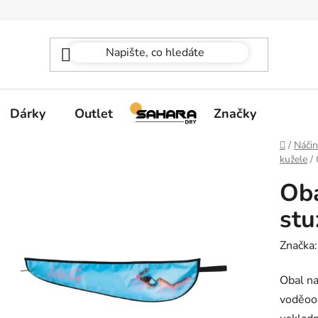
Dárky
Outlet
Značky
Domů
/
Náčin
kužele
/
Oba
stu
Značka
Obal na
voděoo