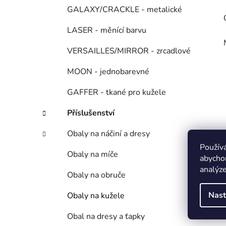
GALAXY/CRACKLE - metalické
LASER - měnící barvu
VERSAILLES/MIRROR - zrcadlové
MOON - jednobarevné
GAFFER - tkané pro kužele
Příslušenství
Obaly na náčiní a dresy
Použív
Obaly na míče
abychom
analýze
Obaly na obruče
Nast
Obaly na kužele
Obal na dresy a ťapky