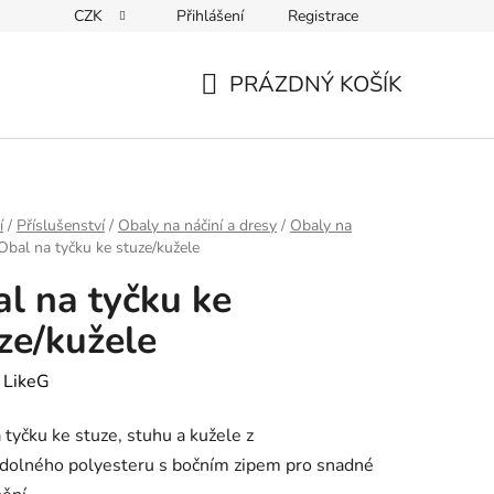
CZK
Přihlášení
Registrace
PRÁZDNÝ KOŠÍK
NÁKUPNÍ
KOŠÍK
í
/
Příslušenství
/
Obaly na náčiní a dresy
/
Obaly na
Obal na tyčku ke stuze/kužele
l na tyčku ke
ze/kužele
:
LikeG
 tyčku ke stuze, stuhu a kužele z
dolného polyesteru s bočním zipem pro snadné