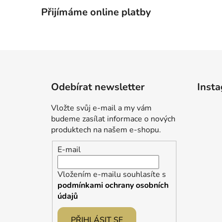
Přijímáme online platby
Z
á
Odebírat newsletter
Inst
p
a
Vložte svůj e-mail a my vám
t
budeme zasílat informace o nových
í
produktech na našem e-shopu.
E-mail
Vložením e-mailu souhlasíte s
podmínkami ochrany osobních
údajů
PŘIHLÁSIT SE