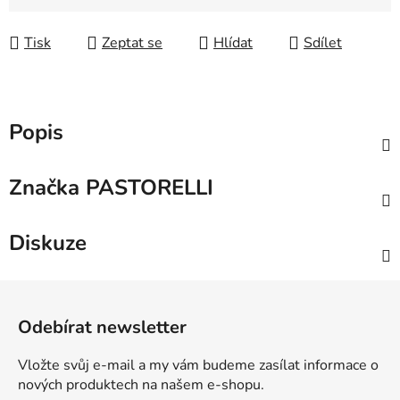
Měrná cena:
Tisk
Zeptat se
Hlídat
Sdílet
Popis
Značka
PASTORELLI
Diskuze
Z
á
Odebírat newsletter
p
a
Vložte svůj e-mail a my vám budeme zasílat informace o
t
nových produktech na našem e-shopu.