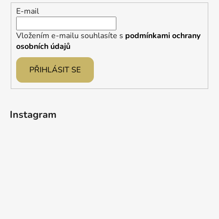
í
E-mail
Vložením e-mailu souhlasíte s
podmínkami ochrany
osobních údajů
PŘIHLÁSIT SE
Instagram