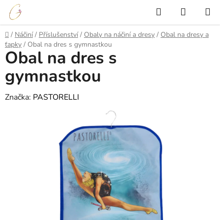
Přejít
Hledat
NÁKUP
na
KOŠÍK
obsah
Domů
/
Náčiní
/
Příslušenství
/
Obaly na náčiní a dresy
/
Obal na dresy a
ťapky
/
Obal na dres s gymnastkou
Obal na dres s
gymnastkou
Značka:
PASTORELLI