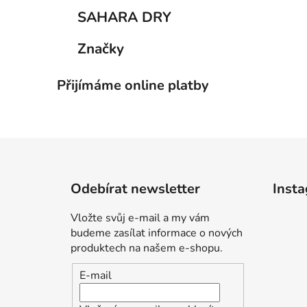
SAHARA DRY
Značky
Přijímáme online platby
Z
á
Odebírat newsletter
Inst
p
a
Vložte svůj e-mail a my vám
t
budeme zasílat informace o nových
í
produktech na našem e-shopu.
E-mail