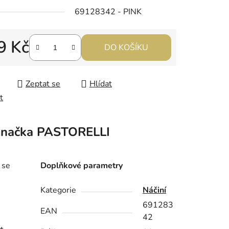
69128342 - PINK
9 Kč
DO KOŠÍKU
 cena:
Zeptat se
Hlídat
t
načka
PASTORELLI
 se
Doplňkové parametry
Kategorie
Náčiní
691283
EAN
42