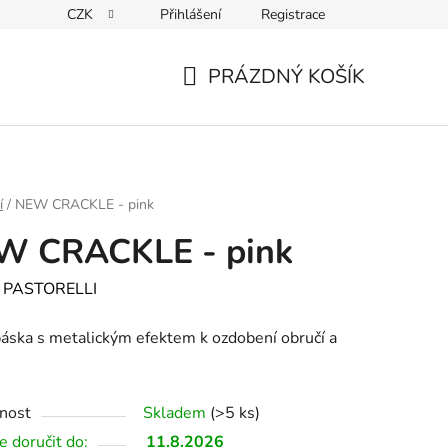
CZK
Přihlášení
Registrace
PRÁZDNÝ KOŠÍK
NÁKUPNÍ
KOŠÍK
í
/
NEW CRACKLE - pink
W CRACKLE - pink
:
PASTORELLI
páska s metalickým efektem k ozdobení obručí a
nost
Skladem
(>5 ks)
 doručit do:
11.8.2026