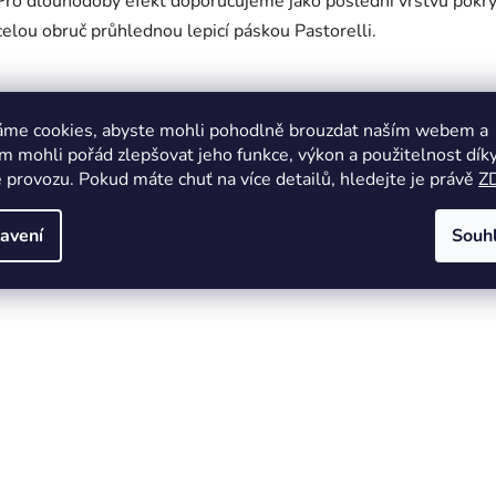
Pro dlouhodobý efekt doporučujeme jako poslední vrstvu pokrý
celou obruč průhlednou lepicí páskou Pastorelli.
áme cookies, abyste mohli pohodlně brouzdat naším webem a
 mohli pořád zlepšovat jeho funkce, výkon a použitelnost dík
 provozu. Pokud máte chuť na více detailů, hledejte je právě
Z
avení
Souh