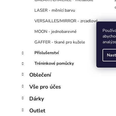
LASER - měnící barvu
VERSAILLES/MIRROR - zrcadlové
Použív
MOON - jednobarevné
abychom
analýze
GAFFER - tkané pro kužele
Příslušenství
Nast
Tréninkové pomůcky
Oblečení
Vše pro účes
Dárky
Outlet