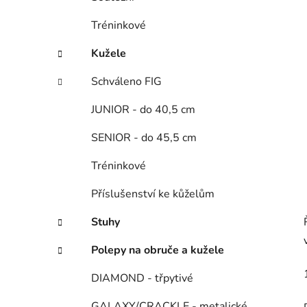
p
a
Tréninkové
n
Kužele
e
l
Schváleno FIG
JUNIOR - do 40,5 cm
SENIOR - do 45,5 cm
Tréninkové
Příslušenství ke kůželům
Stuhy
Polepy na obruče a kužele
DIAMOND - třpytivé
GALAXY/CRACKLE - metalické