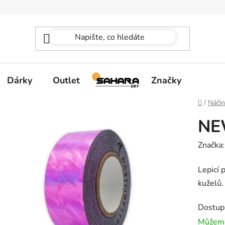
Dárky
Outlet
Značky
Domů
/
Náčin
NE
Značka
Lepicí 
kuželů.
Dostup
Můžeme