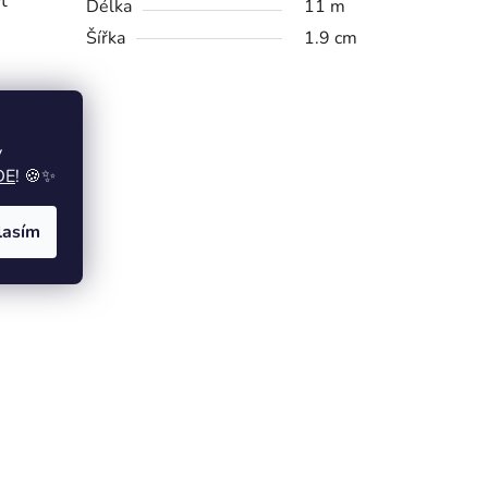
t
Délka
11 m
Šířka
1.9 cm
y
DE
! 🍪✨
lasím