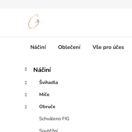
Přejít
na
obsah
Náčiní
Oblečení
Vše pro účes
P
K
Přeskočit
Náčiní
a
kategorie
o
t
s
Švihadla
e
t
g
Míče
r
o
a
r
Obruče
i
n
e
n
Schváleno FIG
í
Soutěžní