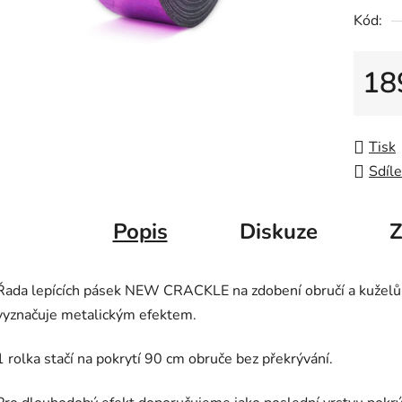
Kód:
18
Měrná
Tisk
Sdíle
Popis
Diskuze
Z
Řada lepících pásek NEW CRACKLE na zdobení obručí a kuželů
vyznačuje metalickým efektem.
1 rolka stačí na pokrytí 90 cm obruče bez překrývání.