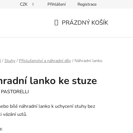
CZK
Přihlášení
Registrace
PRÁZDNÝ KOŠÍK
NÁKUPNÍ
KOŠÍK
í
/
Stuhy
/
Příslušenství a náhradní díly
/
Náhradní lanko
radní lanko ke stuze
:
PASTORELLI
ebo bílé náhradní lanko k uchycení stuhy bez
i vázání uzlů.
a: