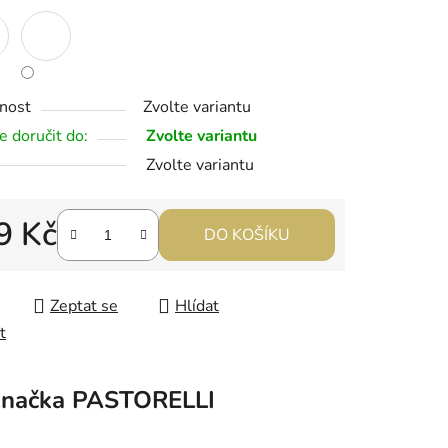
nost
Zvolte variantu
 doručit do:
Zvolte variantu
Zvolte variantu
9 Kč
DO KOŠÍKU
 cena:
Zeptat se
Hlídat
t
načka
PASTORELLI