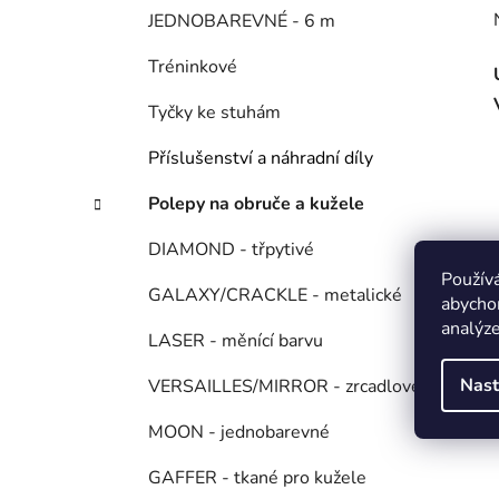
JEDNOBAREVNÉ - 6 m
Tréninkové
Tyčky ke stuhám
Příslušenství a náhradní díly
Polepy na obruče a kužele
DIAMOND - třpytivé
Použív
GALAXY/CRACKLE - metalické
abychom
analýze
LASER - měnící barvu
Nast
VERSAILLES/MIRROR - zrcadlové
MOON - jednobarevné
GAFFER - tkané pro kužele