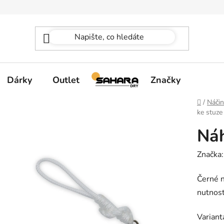
Dárky
Outlet
Značky
Domů
/
Náčin
ke stuze
Náh
Značka
Černé n
nutnost
Variant