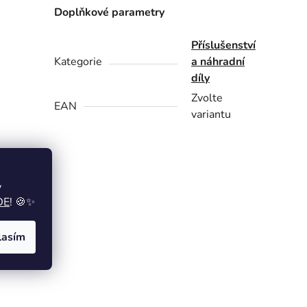
Doplňkové parametry
Příslušenství
Kategorie
a náhradní
díly
Zvolte
EAN
variantu
y
DE
! 🍪✨
lasím