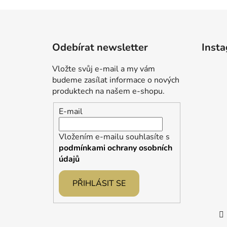
Z
á
Odebírat newsletter
Inst
p
a
Vložte svůj e-mail a my vám
t
budeme zasílat informace o nových
í
produktech na našem e-shopu.
E-mail
Vložením e-mailu souhlasíte s
podmínkami ochrany osobních
údajů
PŘIHLÁSIT SE