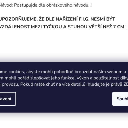
Návod: Postupujde dle obrázkového návodu. !
UPOZORŇUJEME, ŽE DLE NAŘÍZENÍ F.I.G. NESMÍ BÝT
VZDÁLENOST MEZI TYČKOU A STUHOU VĚTŠÍ NEŽ 7 CM !
áme cookies, abyste mohli pohodlně brouzdat naším webem a
 mohli pořád zlepšovat jeho funkce, výkon a použitelnost dík
 provozu. Pokud máte chuť na více detailů, hledejte je právě
Z
avení
Souh