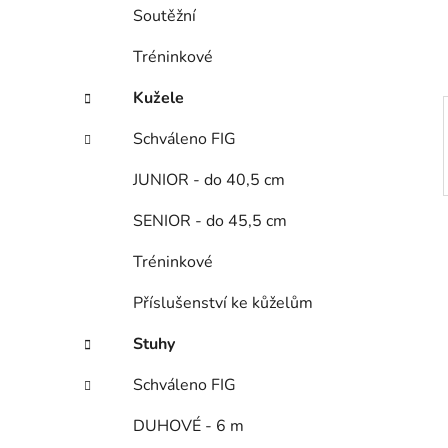
í
Soutěžní
p
a
Tréninkové
n
Kužele
e
l
Schváleno FIG
JUNIOR - do 40,5 cm
SENIOR - do 45,5 cm
Tréninkové
Příslušenství ke kůželům
Stuhy
Schváleno FIG
DUHOVÉ - 6 m