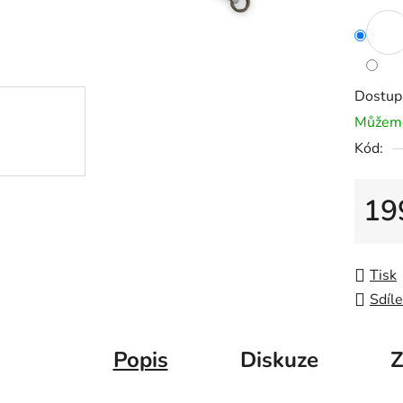
Dostup
Můžeme
Kód:
19
Měrná
Tisk
Sdíle
Popis
Diskuze
Z