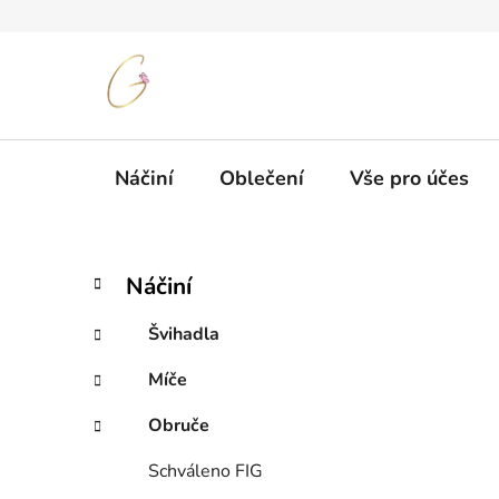
Přejít
na
obsah
Náčiní
Oblečení
Vše pro účes
P
K
Přeskočit
Náčiní
a
kategorie
o
t
s
Švihadla
e
t
g
Míče
r
o
a
r
Obruče
i
n
e
n
Schváleno FIG