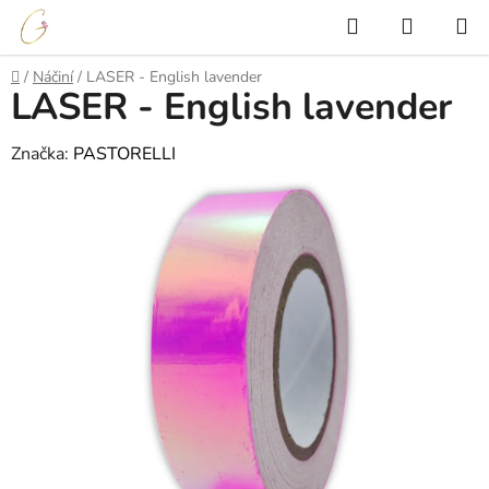
Přejít
Hledat
NÁKUP
na
KOŠÍK
obsah
Domů
/
Náčiní
/
LASER - English lavender
LASER - English lavender
Značka:
PASTORELLI