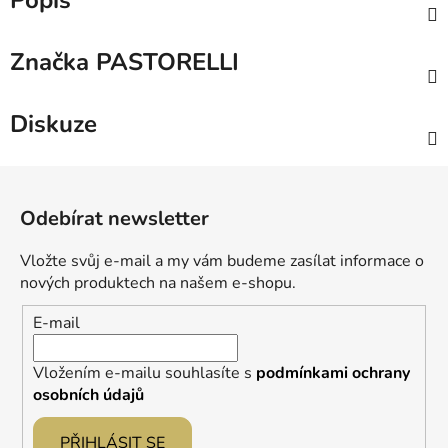
Popis
Značka
PASTORELLI
Diskuze
Z
á
Odebírat newsletter
p
a
Vložte svůj e-mail a my vám budeme zasílat informace o
t
nových produktech na našem e-shopu.
í
E-mail
Vložením e-mailu souhlasíte s
podmínkami ochrany
osobních údajů
PŘIHLÁSIT SE