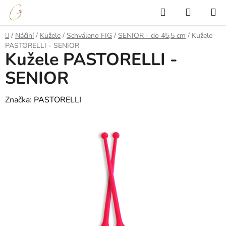
Přejít
Hledat
NÁKUP
na
KOŠÍK
obsah
Domů
/
Náčiní
/
Kužele
/
Schváleno FIG
/
SENIOR - do 45,5 cm
/
Kužele
PASTORELLI - SENIOR
Kužele PASTORELLI -
SENIOR
Značka:
PASTORELLI