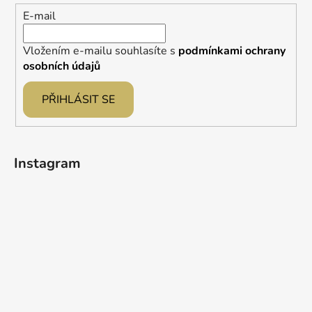
í
E-mail
Vložením e-mailu souhlasíte s
podmínkami ochrany
osobních údajů
PŘIHLÁSIT SE
Instagram