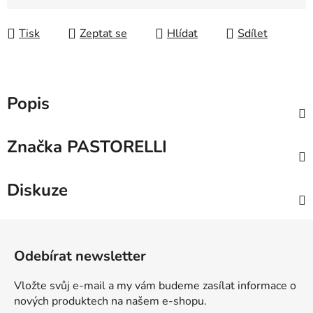
Měrná cena:
Tisk
Zeptat se
Hlídat
Sdílet
Popis
Značka
PASTORELLI
Diskuze
Z
á
Odebírat newsletter
p
a
Vložte svůj e-mail a my vám budeme zasílat informace o
t
nových produktech na našem e-shopu.