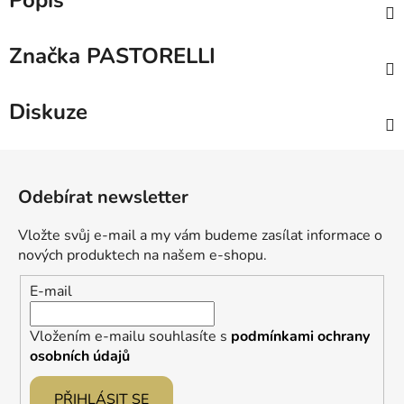
Popis
Značka
PASTORELLI
Diskuze
Z
á
Odebírat newsletter
p
a
Vložte svůj e-mail a my vám budeme zasílat informace o
t
nových produktech na našem e-shopu.
í
E-mail
Vložením e-mailu souhlasíte s
podmínkami ochrany
osobních údajů
PŘIHLÁSIT SE