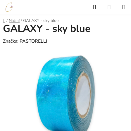
Přejít
Hledat
NÁKUP
na
KOŠÍK
obsah
Domů
/
Náčiní
/
GALAXY - sky blue
GALAXY - sky blue
Značka:
PASTORELLI