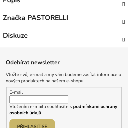
Popis
Značka
PASTORELLI
Diskuze
Z
á
Odebírat newsletter
p
a
Vložte svůj e-mail a my vám budeme zasílat informace o
t
nových produktech na našem e-shopu.
í
E-mail
Vložením e-mailu souhlasíte s
podmínkami ochrany
osobních údajů
PŘIHLÁSIT SE