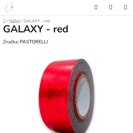
Přejít
Hledat
NÁKUP
na
KOŠÍK
obsah
Domů
/
Náčiní
/
GALAXY - red
GALAXY - red
Značka:
PASTORELLI