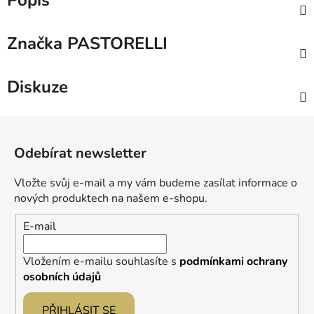
Popis
Značka
PASTORELLI
Diskuze
Z
á
Odebírat newsletter
p
a
Vložte svůj e-mail a my vám budeme zasílat informace o
t
nových produktech na našem e-shopu.
í
E-mail
Vložením e-mailu souhlasíte s
podmínkami ochrany
osobních údajů
PŘIHLÁSIT SE