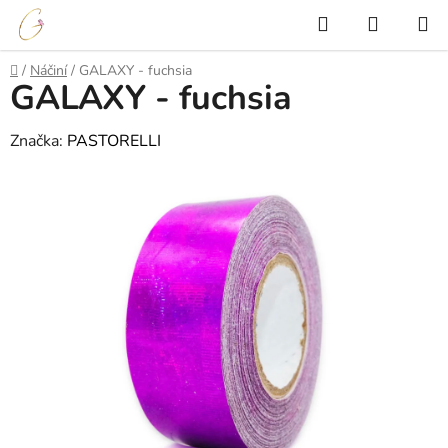
Přejít
Hledat
NÁKUP
na
KOŠÍK
obsah
Domů
/
Náčiní
/
GALAXY - fuchsia
GALAXY - fuchsia
Značka:
PASTORELLI