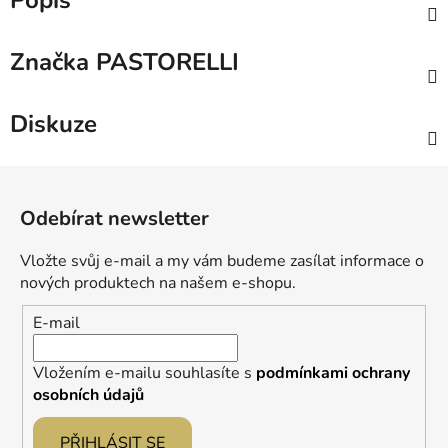
Popis
Značka
PASTORELLI
Diskuze
Z
á
Odebírat newsletter
p
a
Vložte svůj e-mail a my vám budeme zasílat informace o
t
nových produktech na našem e-shopu.
í
E-mail
Vložením e-mailu souhlasíte s
podmínkami ochrany
osobních údajů
PŘIHLÁSIT SE