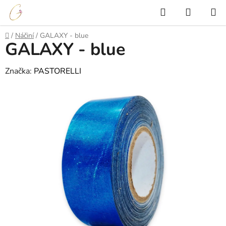
Přejít
Hledat
NÁKUP
na
KOŠÍK
obsah
Domů
/
Náčiní
/
GALAXY - blue
GALAXY - blue
Značka:
PASTORELLI