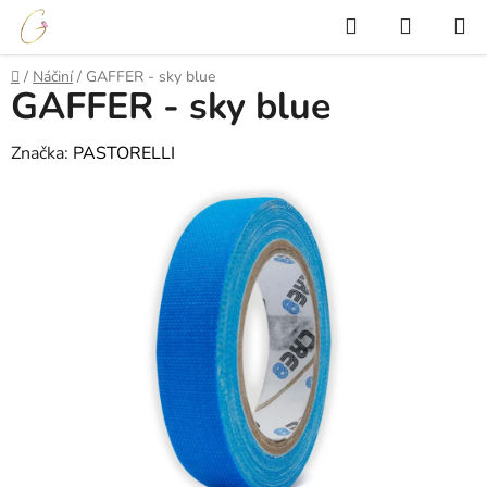
Přejít
Hledat
NÁKUP
na
KOŠÍK
obsah
Domů
/
Náčiní
/
GAFFER - sky blue
GAFFER - sky blue
Značka:
PASTORELLI