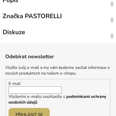
Popis
Značka
PASTORELLI
Diskuze
Z
á
Odebírat newsletter
p
a
Vložte svůj e-mail a my vám budeme zasílat informace o
t
nových produktech na našem e-shopu.
í
E-mail
Vložením e-mailu souhlasíte s
podmínkami ochrany
osobních údajů
PŘIHLÁSIT SE