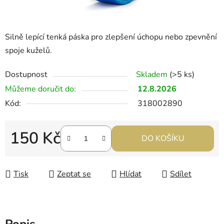
Silně lepící tenká páska pro zlepšení úchopu nebo zpevnění
spoje kuželů.
Dostupnost
Skladem
(>5 ks)
Můžeme doručit do:
12.8.2026
Kód:
318002890
150 Kč
DO KOŠÍKU
Měrná cena:
Tisk
Zeptat se
Hlídat
Sdílet