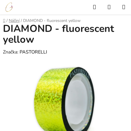
Přejít
Hledat
NÁKUP
na
KOŠÍK
obsah
Domů
/
Náčiní
/
DIAMOND - fluorescent yellow
DIAMOND - fluorescent
yellow
Značka:
PASTORELLI