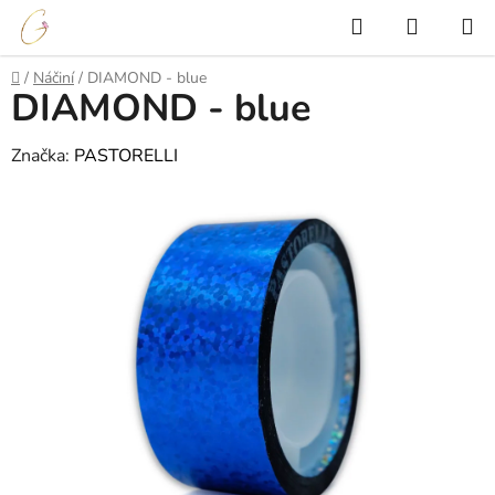
Přejít
Hledat
NÁKUP
na
KOŠÍK
obsah
Domů
/
Náčiní
/
DIAMOND - blue
DIAMOND - blue
Značka:
PASTORELLI