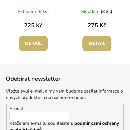
Skladem
(5 ks)
Skladem
(3 ks)
225 Kč
275 Kč
DETAIL
DETAIL
Z
á
Odebírat newsletter
p
a
Vložte svůj e-mail a my vám budeme zasílat informace o
t
nových produktech na našem e-shopu.
í
E-mail
Vložením e-mailu souhlasíte s
podmínkami ochrany
osobních údajů