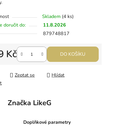
y.
nost
Skladem
(4 ks)
 doručit do:
11.8.2026
879748817
9 Kč
DO KOŠÍKU
 cena:
Zeptat se
Hlídat
t
Značka
LikeG
Doplňkové parametry