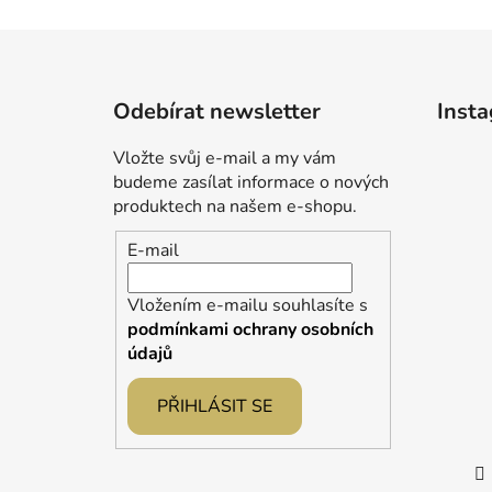
Z
á
Odebírat newsletter
Inst
p
a
Vložte svůj e-mail a my vám
t
budeme zasílat informace o nových
í
produktech na našem e-shopu.
E-mail
Vložením e-mailu souhlasíte s
podmínkami ochrany osobních
údajů
PŘIHLÁSIT SE