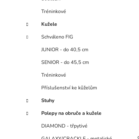
p
a
Tréninkové
n
Kužele
e
l
Schváleno FIG
JUNIOR - do 40,5 cm
SENIOR - do 45,5 cm
Tréninkové
Příslušenství ke kůželům
Stuhy
Polepy na obruče a kužele
DIAMOND - třpytivé
GALAXY/CRACKLE - metalické