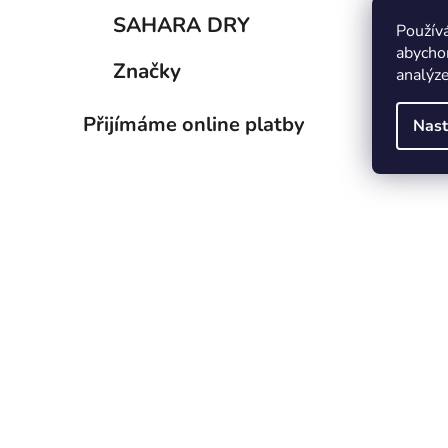
SAHARA DRY
Použív
abychom
Značky
analýze
Přijímáme online platby
Nast