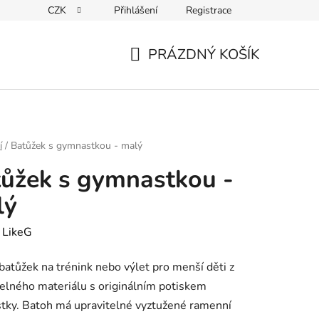
CZK
Přihlášení
Registrace
PRÁZDNÝ KOŠÍK
NÁKUPNÍ
KOŠÍK
í
/
Batůžek s gymnastkou - malý
ůžek s gymnastkou -
lý
:
LikeG
 batůžek na trénink nebo výlet pro menší děti z
lného materiálu s originálním potiskem
tky. Batoh má upravitelné vyztužené ramenní