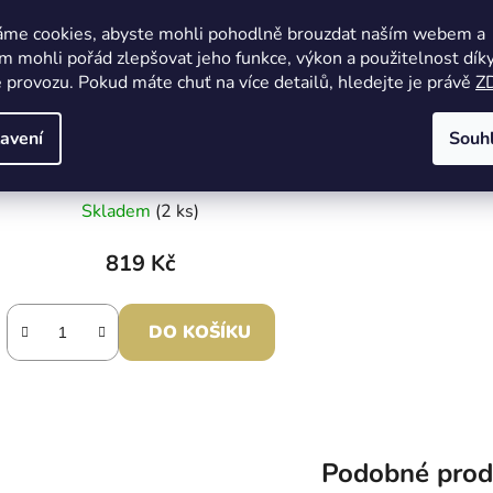
áme cookies, abyste mohli pohodlně brouzdat naším webem a
 mohli pořád zlepšovat jeho funkce, výkon a použitelnost dík
 provozu. Pokud máte chuť na více detailů, hledejte je právě
Z
avení
Souh
PASTORELLI kosmetická taška
Skladem
(2 ks)
819 Kč
DO KOŠÍKU
Podobné prod