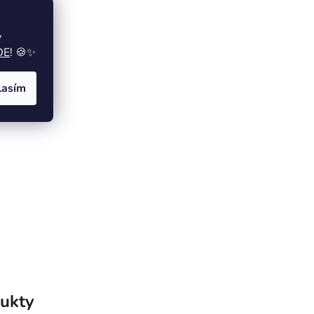
y
DE
! 🍪✨
lasím
ukty