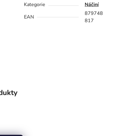
Kategorie
Náčiní
879748
EAN
817
odukty