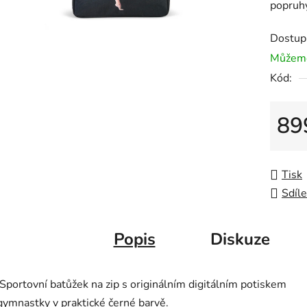
popruh
Dostup
Můžeme
Kód:
89
Měrná
Tisk
Sdíle
Popis
Diskuze
Sportovní batůžek na zip s originálním digitálním potiskem
gymnastky v praktické černé barvě.