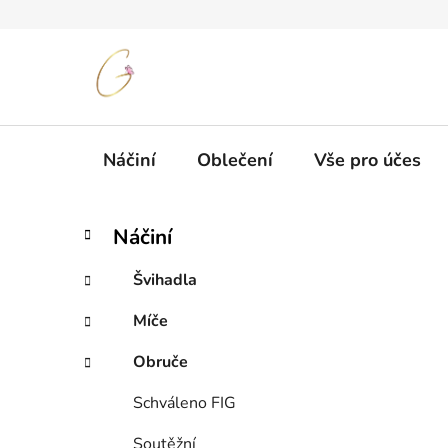
Přejít
na
obsah
Náčiní
Oblečení
Vše pro účes
P
K
Přeskočit
Náčiní
a
kategorie
o
t
s
Švihadla
e
t
g
Míče
r
o
a
r
Obruče
i
n
e
n
Schváleno FIG
í
Soutěžní