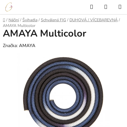
Přejít
Hledat
NÁKUP
na
KOŠÍK
obsah
Domů
/
Náčiní
/
Švihadla
/
Schválená FIG
/
DUHOVÁ / VÍCEBAREVNÁ
/
AMAYA Multicolor
AMAYA Multicolor
Značka:
AMAYA