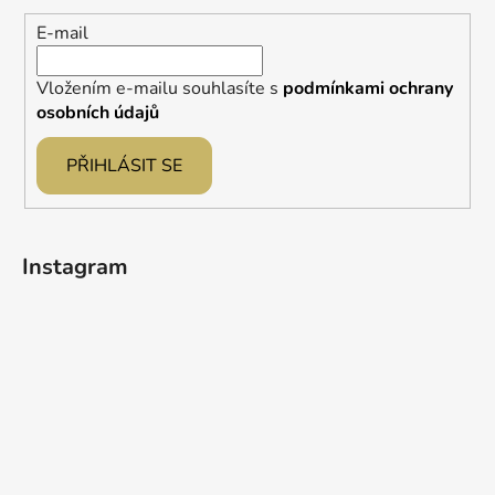
í
E-mail
Vložením e-mailu souhlasíte s
podmínkami ochrany
osobních údajů
PŘIHLÁSIT SE
Instagram