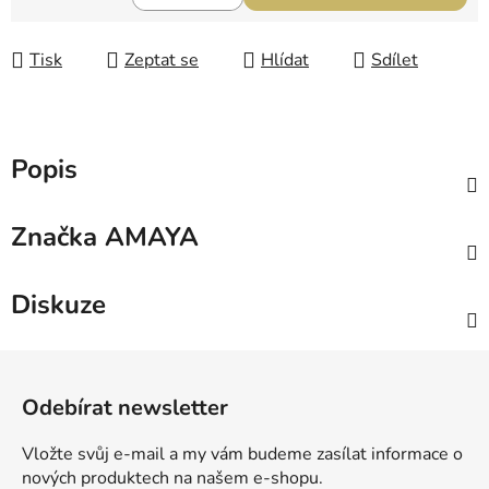
Měrná cena:
Tisk
Zeptat se
Hlídat
Sdílet
Popis
Značka
AMAYA
Diskuze
Z
á
Odebírat newsletter
p
a
Vložte svůj e-mail a my vám budeme zasílat informace o
t
nových produktech na našem e-shopu.