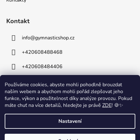
Kontakt
info
@
gymnasticshop.cz
+420608488468
+420608484406
Používáme cookies, abyste mohli pohodlně brouzdat
naším webem a abychom mohli pořád zlepšovat jeho
funkce, výkon a použitelnost díky analýze provozu. Pokud
máte chuť na více detailů, hledejte je právě
ZDE
! 🍪✨
⚠️ Technické komplikace⚠️ Z důvodu technických problémů je mimo
Nastavení
provoz naše telefonní linka. Na odstranění závady intenzivně
pracujeme a omlouváme se za případné komplikace. V případě
potřeby nás prosím kontaktujte e-mailem na: