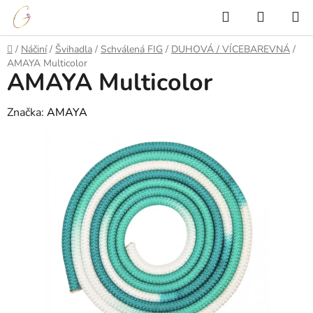
Přejít
Hledat
NÁKUP
na
KOŠÍK
obsah
Domů
/
Náčiní
/
Švihadla
/
Schválená FIG
/
DUHOVÁ / VÍCEBAREVNÁ
/
AMAYA Multicolor
AMAYA Multicolor
Značka:
AMAYA