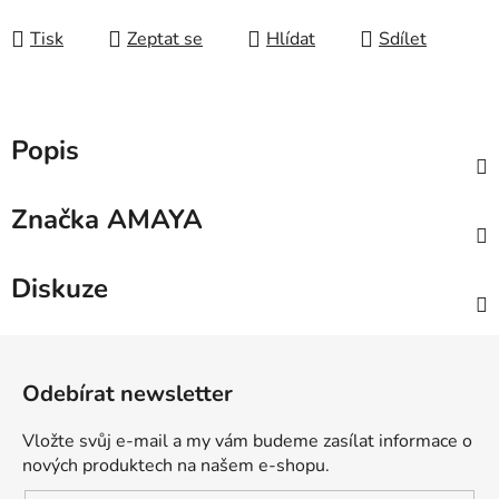
Měrná cena:
Tisk
Zeptat se
Hlídat
Sdílet
Popis
Značka
AMAYA
Diskuze
Z
á
Odebírat newsletter
p
a
Vložte svůj e-mail a my vám budeme zasílat informace o
t
nových produktech na našem e-shopu.
í