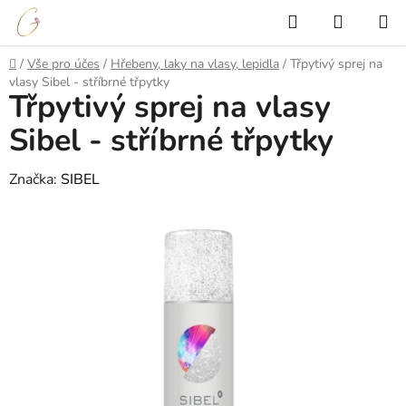
Přejít
Hledat
NÁKUP
na
KOŠÍK
obsah
Domů
/
Vše pro účes
/
Hřebeny, laky na vlasy, lepidla
/
Třpytivý sprej na
vlasy Sibel - stříbrné třpytky
Třpytivý sprej na vlasy
Sibel - stříbrné třpytky
Značka:
SIBEL