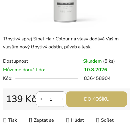
Třpytivý sprej Sibel Hair Colour na vlasy dodává Vaším
vlasům nový třpytivý odstín, půvab a lesk.
Dostupnost
Skladem
(5 ks)
Můžeme doručit do:
10.8.2026
Kód:
836458904
139 Kč
DO KOŠÍKU
Měrná cena:
Tisk
Zeptat se
Hlídat
Sdílet