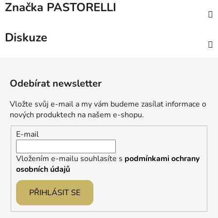
Značka
PASTORELLI
Diskuze
Z
á
Odebírat newsletter
p
a
Vložte svůj e-mail a my vám budeme zasílat informace o
t
nových produktech na našem e-shopu.
í
E-mail
Vložením e-mailu souhlasíte s
podmínkami ochrany
osobních údajů
PŘIHLÁSIT SE