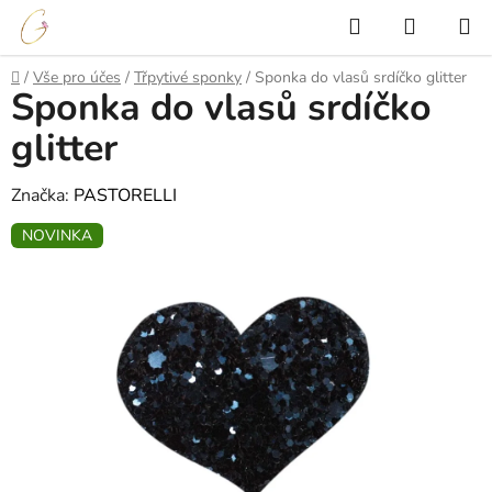
Přejít
Hledat
NÁKUP
na
KOŠÍK
obsah
Domů
/
Vše pro účes
/
Třpytivé sponky
/
Sponka do vlasů srdíčko glitter
Sponka do vlasů srdíčko
glitter
Značka:
PASTORELLI
NOVINKA