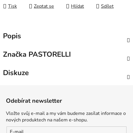
Tisk
Zeptat se
Hlídat
Sdílet
Popis
Značka
PASTORELLI
Diskuze
Z
á
Odebírat newsletter
p
a
Vložte svůj e-mail a my vám budeme zasílat informace o
t
nových produktech na našem e-shopu.
í
E-mail