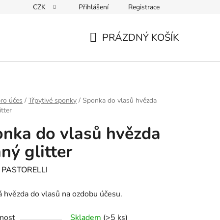
CZK
Přihlášení
Registrace
PRÁZDNÝ KOŠÍK
NÁKUPNÍ
KOŠÍK
ro účes
/
Třpytivé sponky
/
Sponka do vlasů hvězda
tter
nka do vlasů hvězda
ný glitter
:
PASTORELLI
á hvězda do vlasů na ozdobu účesu.
nost
Skladem
(>5 ks)