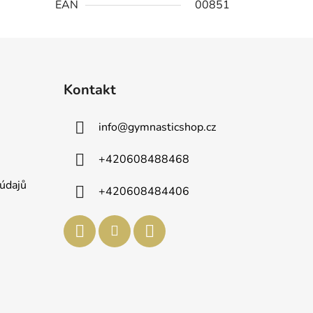
EAN
00851
Kontakt
info
@
gymnasticshop.cz
+420608488468
údajů
+420608484406