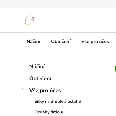
Přejít
na
obsah
Náčiní
Oblečení
Vše pro účes
P
K
Přeskočit
Náčiní
a
kategorie
o
t
s
Oblečení
e
t
g
r
Vše pro účes
o
a
r
Síťky na drdoly a ostatní
i
n
e
n
Ozdoby drdolu