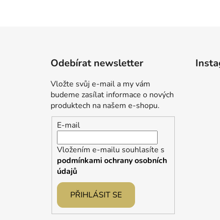
Z
á
Odebírat newsletter
Inst
p
a
Vložte svůj e-mail a my vám
t
budeme zasílat informace o nových
í
produktech na našem e-shopu.
E-mail
Vložením e-mailu souhlasíte s
podmínkami ochrany osobních
údajů
PŘIHLÁSIT SE