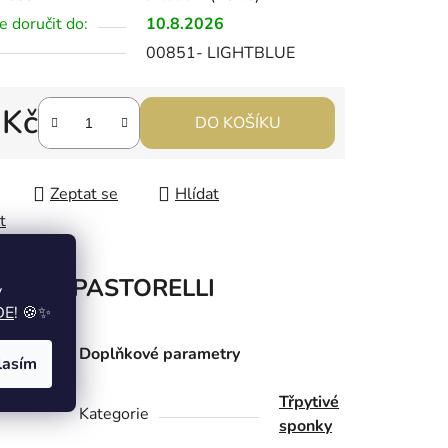
 doručit do:
10.8.2026
00851- LIGHTBLUE
 Kč
DO KOŠÍKU
 cena:
Zeptat se
Hlídat
t
načka
PASTORELLI
y
DE
! 🍪✨
Doplňkové parametry
lasím
Třpytivé
Kategorie
sponky