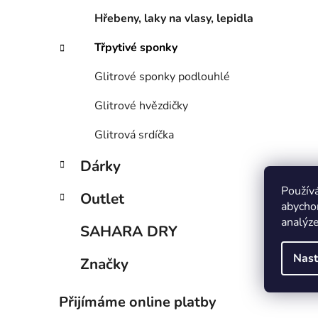
í
Hřebeny, laky na vlasy, lepidla
p
a
Třpytivé sponky
n
e
Glitrové sponky podlouhlé
l
Glitrové hvězdičky
Glitrová srdíčka
Dárky
Použív
Outlet
abychom
analýze
SAHARA DRY
Nast
Značky
Přijímáme online platby