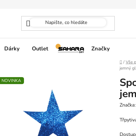
Dárky
Outlet
Značky
Domů
/
Vše p
jemný gli
Spo
NOVINKA
jem
Značka
Třpytiv
Dostup