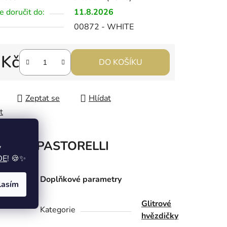
 doručit do:
11.8.2026
00872 - WHITE
 Kč
DO KOŠÍKU
 cena:
Zeptat se
Hlídat
t
načka
PASTORELLI
y
DE
! 🍪✨
česu
Doplňkové parametry
lasím
Glitrové
Kategorie
hvězdičky