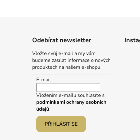
Z
á
Odebírat newsletter
Inst
p
a
Vložte svůj e-mail a my vám
t
budeme zasílat informace o nových
í
produktech na našem e-shopu.
E-mail
Vložením e-mailu souhlasíte s
podmínkami ochrany osobních
údajů
PŘIHLÁSIT SE