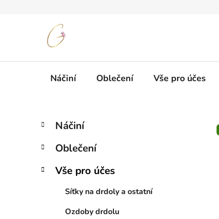
Přejít
na
obsah
Náčiní
Oblečení
Vše pro účes
P
K
Přeskočit
Náčiní
a
kategorie
o
t
s
Oblečení
e
t
g
r
Vše pro účes
o
a
r
Síťky na drdoly a ostatní
i
n
e
n
Ozdoby drdolu