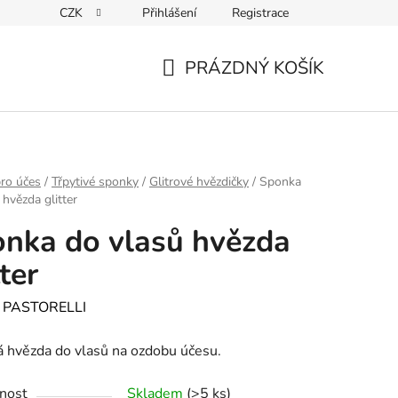
CZK
Přihlášení
Registrace
PRÁZDNÝ KOŠÍK
NÁKUPNÍ
KOŠÍK
ro účes
/
Třpytivé sponky
/
Glitrové hvězdičky
/
Sponka
 hvězda glitter
nka do vlasů hvězda
tter
:
PASTORELLI
á hvězda do vlasů na ozdobu účesu.
nost
Skladem
(>5 ks)