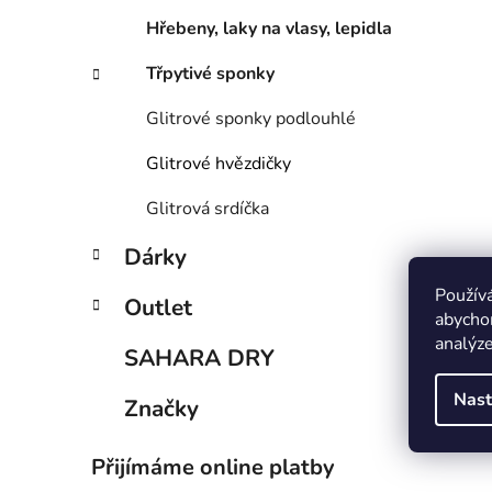
í
Hřebeny, laky na vlasy, lepidla
p
a
Třpytivé sponky
n
e
Glitrové sponky podlouhlé
l
Glitrové hvězdičky
Glitrová srdíčka
Dárky
Použív
Outlet
abychom
analýze
SAHARA DRY
Nast
Značky
Přijímáme online platby