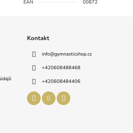
EAN
00872
Kontakt
info
@
gymnasticshop.cz
+420608488468
údajů
+420608484406