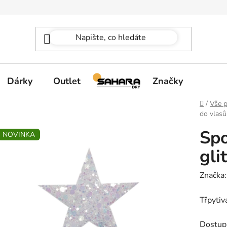
Dárky
Outlet
Značky
Domů
/
Vše p
do vlasů
Spo
NOVINKA
gli
Značka
Třpytiv
Dostup