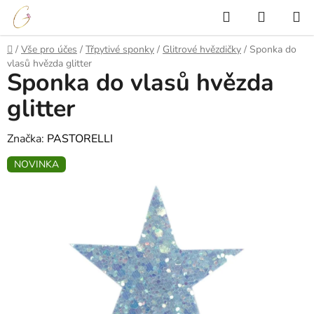
Přejít
Hledat
NÁKUP
na
KOŠÍK
obsah
Domů
/
Vše pro účes
/
Třpytivé sponky
/
Glitrové hvězdičky
/
Sponka do
vlasů hvězda glitter
Sponka do vlasů hvězda
glitter
Značka:
PASTORELLI
NOVINKA