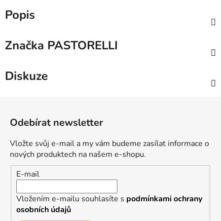
Popis
Značka
PASTORELLI
Diskuze
Z
á
Odebírat newsletter
p
a
Vložte svůj e-mail a my vám budeme zasílat informace o
t
nových produktech na našem e-shopu.
í
E-mail
Vložením e-mailu souhlasíte s
podmínkami ochrany
osobních údajů