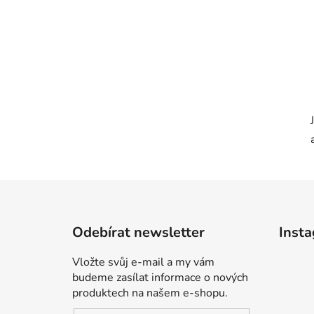
Z
á
Odebírat newsletter
Inst
p
a
Vložte svůj e-mail a my vám
t
budeme zasílat informace o nových
í
produktech na našem e-shopu.