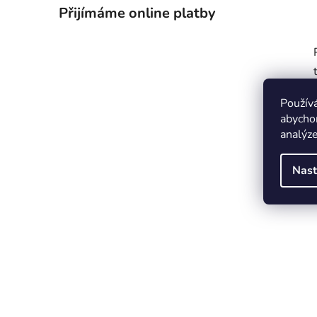
Přijímáme online platby
Použív
abychom
analýze
Nast