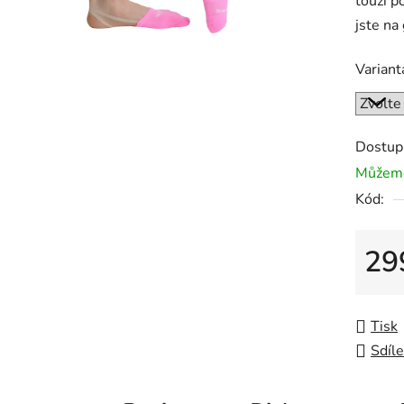
touží p
jste na
Variant
Dostup
Můžeme
Kód:
29
Měrná
Tisk
Sdíle