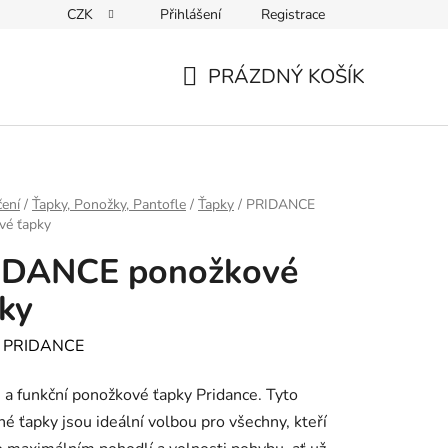
CZK
Přihlášení
Registrace
PRÁZDNÝ KOŠÍK
NÁKUPNÍ
KOŠÍK
ení
/
Ťapky, Ponožky, Pantofle
/
Ťapky
/
PRIDANCE
vé ťapky
IDANCE ponožkové
ky
:
PRIDANCE
 a funkční ponožkové ťapky Pridance. Tyto
né ťapky jsou ideální volbou pro všechny, kteří