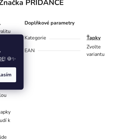
Značka
PRIDANCE
,
Doplňkové parametry
alitu
Kategorie
Ťapky
 to je
Zvolte
EAN
y
variantu
DE
! 🍪✨
lasím
y z
e
lou
ťapky
udí k
ajde