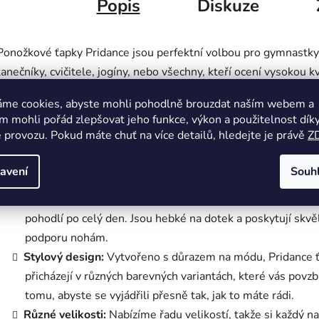
Popis
Diskuze
Ponožkové ťapky Pridance jsou perfektní volbou pro gymnastky
tanečníky, cvičitele, jogíny, nebo všechny, kteří ocení vysokou kv
a jedinečný design. Dejte svým nohám to nejlepší a zažijte, jaké
áme cookies, abyste mohli pohodlně brouzdat naším webem a
cítit se jako na obláčku!
 mohli pořád zlepšovat jeho funkce, výkon a použitelnost dík
 provozu. Pokud máte chuť na více detailů, hledejte je právě
Z
Hlavní vlastnosti:
avení
Souh
Kvalitní materiály:
Ponožkové ťapky Pridance jsou vyroben
vysoce kvalitní a prodyšné směsi materiálů, která zajišťuj
pohodlí po celý den. Jsou hebké na dotek a poskytují skvě
podporu nohám.
Stylový design:
Vytvořeno s důrazem na módu, Pridance 
přicházejí v různých barevných variantách, které vás povzb
tomu, abyste se vyjádřili přesně tak, jak to máte rádi.
Různé velikosti:
Nabízíme řadu velikostí, takže si každý n