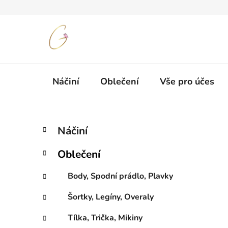
Přejít
na
obsah
Náčiní
Oblečení
Vše pro účes
P
K
Přeskočit
Náčiní
a
kategorie
o
t
s
Oblečení
e
t
g
r
Body, Spodní prádlo, Plavky
o
a
r
Šortky, Legíny, Overaly
i
n
e
n
Tílka, Trička, Mikiny