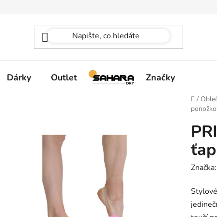
Dárky
Outlet
Značky
Domů
/
Obleč
ponožko
PR
ťap
Značka
Stylové
jedineč