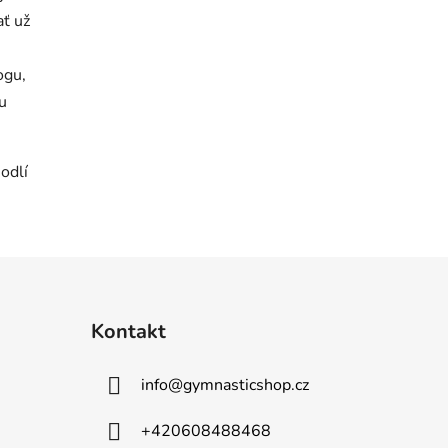
ať už
ogu,
u
odlí
Kontakt
info
@
gymnasticshop.cz
+420608488468