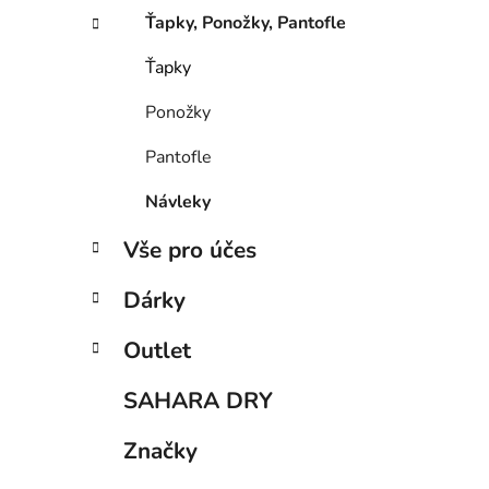
í
Ťapky, Ponožky, Pantofle
p
a
Ťapky
n
Ponožky
e
l
Pantofle
Návleky
Vše pro účes
Dárky
Outlet
SAHARA DRY
Značky