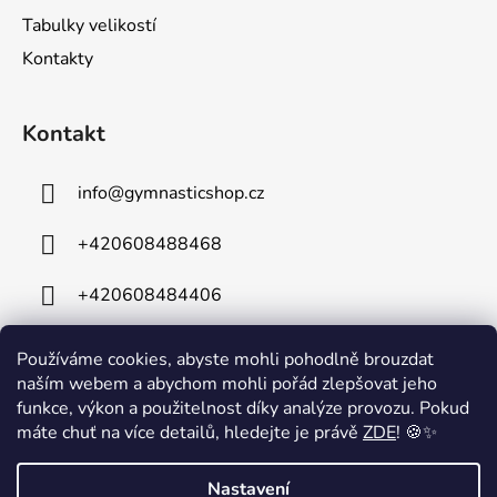
Tabulky velikostí
Kontakty
Kontakt
info
@
gymnasticshop.cz
+420608488468
+420608484406
Používáme cookies, abyste mohli pohodlně brouzdat
naším webem a abychom mohli pořád zlepšovat jeho
funkce, výkon a použitelnost díky analýze provozu. Pokud
máte chuť na více detailů, hledejte je právě
ZDE
! 🍪✨
⚠️ Technické komplikace⚠️ Z důvodu technických problémů je mimo
Nastavení
provoz naše telefonní linka. Na odstranění závady intenzivně