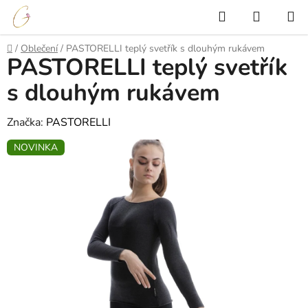
Přejít
Hledat
NÁKUP
na
KOŠÍK
obsah
Domů
/
Oblečení
/
PASTORELLI teplý svetřík s dlouhým rukávem
PASTORELLI teplý svetřík
s dlouhým rukávem
Značka:
PASTORELLI
NOVINKA