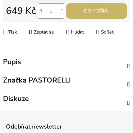
649 Kč
DO KOŠÍKU
Měrná cena:
Tisk
Zeptat se
Hlídat
Sdílet
Popis
Značka
PASTORELLI
Diskuze
Z
á
Odebírat newsletter
p