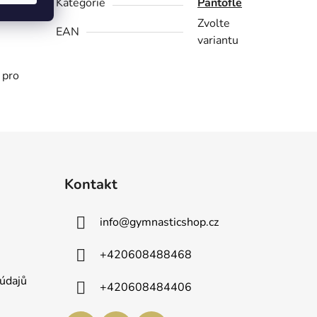
Kategorie
Pantofle
Zvolte
EAN
variantu
 pro
Kontakt
info
@
gymnasticshop.cz
+420608488468
údajů
+420608484406