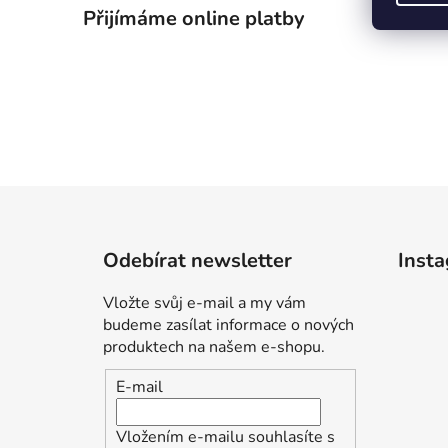
Přijímáme online platby
Z
á
Odebírat newsletter
Inst
p
a
Vložte svůj e-mail a my vám
t
budeme zasílat informace o nových
í
produktech na našem e-shopu.
E-mail
Vložením e-mailu souhlasíte s