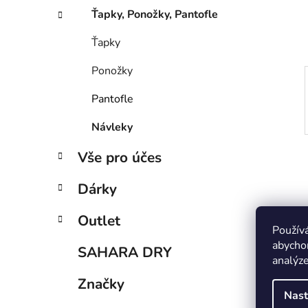
í
Ťapky, Ponožky, Pantofle
p
a
Ťapky
n
Ponožky
e
l
Pantofle
Návleky
Vše pro účes
Dárky
Outlet
Použív
abychom
SAHARA DRY
analýze
Značky
Nast