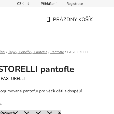
CZK
Přihlášení
Registrace
PRÁZDNÝ KOŠÍK
NÁKUPNÍ
KOŠÍK
ení
/
Ťapky, Ponožky, Pantofle
/
Pantofle
/
PASTORELLI
STORELLI pantofle
:
PASTORELLI
ogumované pantofle pro větší děti a dospělé.
a: