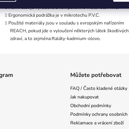
Horní část je vyrobena z kompaktního materiálu P.V.C.
Ergonomická podrážka je v mikrotechu P.V.C.
Použité materiály jsou v souladu s evropským nařízením
REACH, pokud jde o vyloučení některých látek škodlivých
zdraví, a to zejména:ftaláty-kadmium-olovo.
agram
Můžete potřebovat
FAQ / Často kladené otázky
Jak nakupovat
Obchodní podmínky
Podmínky ochrany osobních 
Reklamace a vrácení zboží