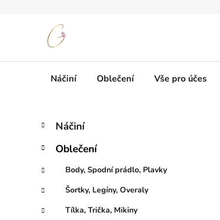
Přejít
na
obsah
Náčiní
Oblečení
Vše pro účes
P
K
Přeskočit
Náčiní
a
kategorie
o
t
s
Oblečení
e
t
g
r
Body, Spodní prádlo, Plavky
o
a
r
Šortky, Legíny, Overaly
i
n
e
n
Tílka, Trička, Mikiny