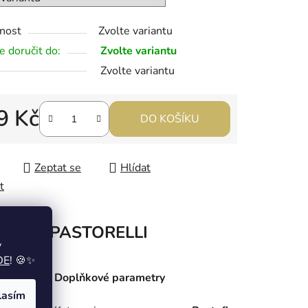
nost
Zvolte variantu
 doručit do:
Zvolte variantu
Zvolte variantu
9 Kč
DO KOŠÍKU
 cena:
Zeptat se
Hlídat
t
načka
PASTORELLI
y
DE
! 🍪✨
Doplňkové parametry
ebo
lasím