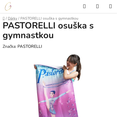
Přejít
Hledat
NÁKUP
na
KOŠÍK
obsah
Domů
/
Dárky
/
PASTORELLI osuška s gymnastkou
PASTORELLI osuška s
gymnastkou
Značka:
PASTORELLI