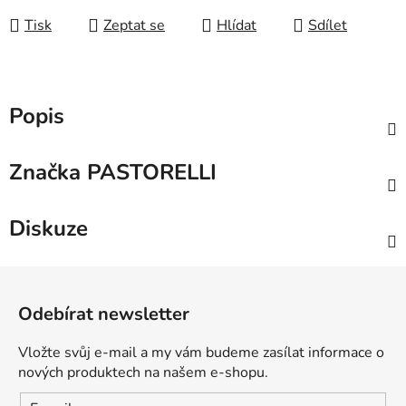
Tisk
Zeptat se
Hlídat
Sdílet
Popis
Značka
PASTORELLI
Diskuze
Z
á
Odebírat newsletter
p
a
Vložte svůj e-mail a my vám budeme zasílat informace o
t
nových produktech na našem e-shopu.
í