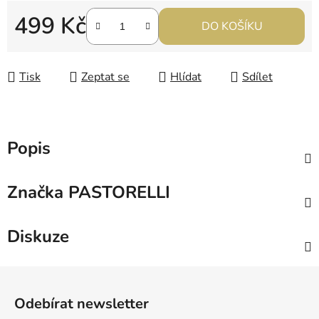
499 Kč
DO KOŠÍKU
Měrná cena:
Tisk
Zeptat se
Hlídat
Sdílet
Popis
Značka
PASTORELLI
Diskuze
Z
á
Odebírat newsletter
p