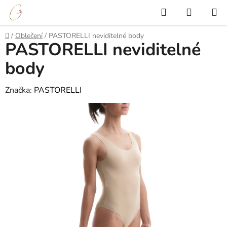
Přejít
Hledat
NÁKUP
na
KOŠÍK
obsah
Domů
/
Oblečení
/
PASTORELLI neviditelné body
PASTORELLI neviditelné
body
Značka:
PASTORELLI