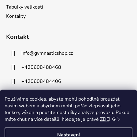
Tabulky velikostí
Kontakty
Kontakt
info
@
gymnasticshop.cz
+420608488468
+420608484406
Používáme cookies, abyste mohli pohodlně brouzdat
naším webem a abychom mohli pořád zlepšovat jeho
funkce, výkon a použitelnost díky analýze provozu. Pokud
máte chuť na více detailů, hledejte je právě
ZDE
! 🍪✨
⚠️ Technické komplikace⚠️ Z důvodu technických problémů je mimo
Nastavení
provoz naše telefonní linka. Na odstranění závady intenzivně