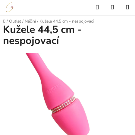
Přejít
Hledat
NÁKUP
na
KOŠÍK
obsah
Domů
/
Outlet
/
Náčiní
/
Kužele 44,5 cm - nespojovací
Kužele 44,5 cm -
nespojovací