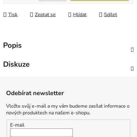
Měrná cena:
Tisk
Zeptat se
Hlídat
Sdílet
Popis
Diskuze
Z
á
Odebírat newsletter
p
a
Vložte svůj e-mail a my vám budeme zasílat informace o
t
nových produktech na našem e-shopu.
í
E-mail